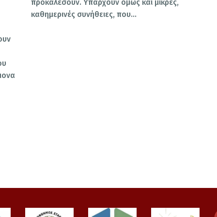
προκαλέσουν. Υπάρχουν όμως και μικρές,
καθημερινές συνήθειες, που…
ουν
ου
μονα