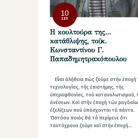
10
ΣΕΠ
Η κουλτούρα της…
κατάθλιψης, τοῦ κ.
Κωνσταντίνου Γ.
Παπαδημητρακόπουλου
Εἶναι ἀλήθεια πώς ζοῦμε στήν ἐποχή 
τεχνολογίας, τῆς ἐπιστήμης, τῆς
ὑπεραφθονίας, τοῦ καταναλωτισμοῦ, 
ἀ­νέ­σε­ων. Καί στήν ἐποχή τῶν ραγδαί
ἐξελίξεων πού ὑ­πό­σχον­ται τά πάντα.
Ὡστόσο ποιός θά τό περίμενε ὅτι
ταυτόχρονα ζοῦμε καί στήν ἐποχή…