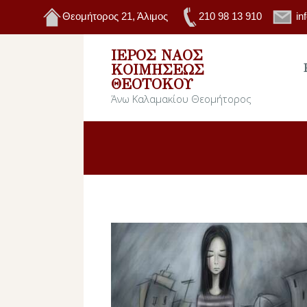
Θεομήτορος 21, Άλιμος
210 98 13 910
in
ΙΕΡΌΣ ΝΑΌΣ
ΚΟΙΜΉΣΕΩΣ
ΘΕΟΤΌΚΟΥ
Άνω Καλαμακίου Θεομήτορος