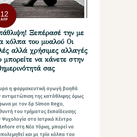
12
ΑΠΡ
τάθλιψη! Ξεπέρασέ την με
ία κόλπα του μυαλού Οι
λές αλλά χρήσιμες αλλαγές
υ μπορείτε να κάνετε στην
θημερινότητά σας
υρα η φαρμακευτική αγωγή βοηθά
 αντιμετώπιση της κατάθλιψης όμως
ωνα με τον δρ Simon Rego,
θυντή του τμήματος Εκπαίδευσης
 Ψυχολογία στο Ιατρικό Κέντρο
efiore στη Νέα Υόρκη, μπορεί να
πολεμηθεί και με τρία κόλπα του