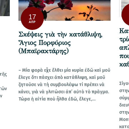
17
ΑΠΡ
Κα
Σκέψεις γιὰ τὴν κατάθλιψη,
τρ
Ἅγιος Πορφύριος
απ
(Μπαϊρακτάρης)
πο
κα
– Μία φορὰ εἶχε ἔλθει μία κυρία ἐδῶ καὶ μοῦ
τῆς
ἔλεγε ὅτι πάσχει ἀπὸ κατάθλιψη, καὶ μοῦ
Σίγο
ζητοῦσε νὰ τὴ συμβουλέψω τί πρέπει νὰ
τῶν
στην
κάνει, γιὰ νὰ γλιτώσει ἀπ᾿ αὐτὸ τὸ πρᾶγμα.
ων
σύμφ
Τώρα ἡ αἰτία ποὺ ἦλθα ἐδῶ, ἔλεγε,…
διευ
στην
Mont
κατα