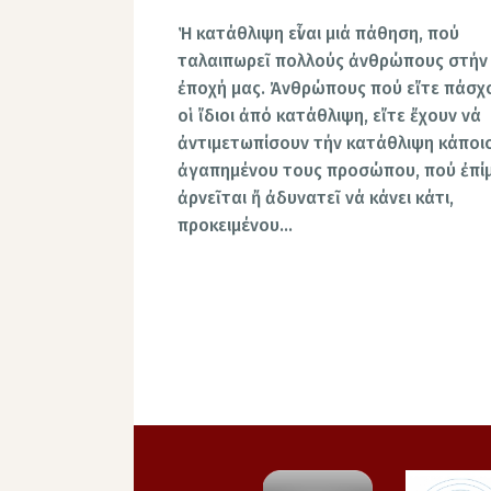
Ἡ κατάθλιψη εἶναι μιά πάθηση, πού
ταλαιπωρεῖ πολλούς ἀνθρώπους στήν
ἐποχή μας. Ἀνθρώπους πού εἴτε πάσχ
οἱ ἴδιοι ἀπό κατάθλιψη, εἴτε ἔχουν νά
ἀντιμετωπίσουν τήν κατάθλιψη κάποι
ἀγαπημένου τους προσώπου, πού ἐπί
ἀρνεῖται ἤ ἀδυνατεῖ νά κάνει κάτι,
προκειμένου…