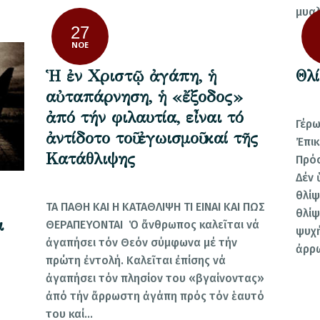
μυαλ
27
ΝΟΈ
Ἡ ἐν Χριστῷ ἀγάπη, ἡ
Θλ
αὐταπάρνηση, ἡ «ἔξοδος»
ἀπό τήν φιλαυτία, εἶναι τό
Γέρω
ἀντίδοτο τοῦ ἐγωισμοῦ καί τῆς
Ἐπικ
Κατάθλιψης
Πρόσ
Δέν 
θλίψ
ΤΑ ΠΑΘΗ ΚΑΙ Η ΚΑΤΑΘΛΙΨΗ ΤΙ ΕΙΝΑΙ ΚΑΙ ΠΩΣ
θλίψ
ι
ΘΕΡΑΠΕΥΟΝΤΑΙ Ὁ ἄνθρωπος καλεῖται νά
ψυχή
ἀγαπήσει τόν Θεόν σύμφωνα μέ τήν
ἀρρ
πρώτη ἐντολή. Καλεῖται ἐπίσης νά
ἀγαπήσει τόν πλησίον του «βγαίνοντας»
ἀπό τήν ἄρρωστη ἀγάπη πρός τόν ἑαυτό
του καί…