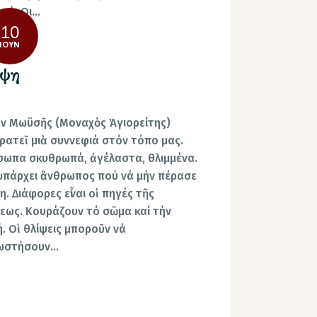
ού. Οι…
10
ΙΟΎΝ
ίψη
ν Μωϋσῆς (Μοναχὸς Ἁγιορείτης)
ρατεῖ μιὰ συννεφιά στόν τόπο μας.
ωπα σκυθρωπά, ἀγέλαστα, θλιμμένα.
ὑπάρχει ἄνθρωπος πού νά μήν πέρασε
η. Διάφορες εἶναι οἱ πηγές τῆς
εως. Κουράζουν τό σῶμα καί τήν
. Οἱ θλίψεις μποροῦν νά
ωστήσουν…