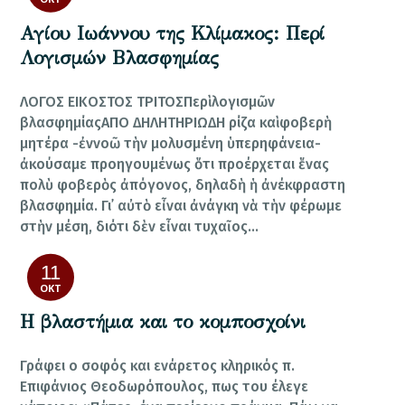
Αγίου Ιωάννου της Κλίμακος: Περί
Λογισμών Βλασφημίας
ΛΟΓΟΣ ΕΙΚΟΣΤΟΣ ΤΡΙΤΟΣΠερὶ λογισμῶν
βλασφημίαςΑΠΟ ΔΗΛΗΤΗΡΙΩΔΗ ρίζα καὶ φοβερὴ
μητέρα -ἐννοῶ τὴν μολυσμένη ὑπερηφάνεια-
ἀκούσαμε προηγουμένως ὅτι προέρχεται ἕνας
πολὺ φοβερὸς ἀπόγονος, δηλαδὴ ἡ ἀνέκφραστη
βλασφημία. Γι᾿ αὐτὸ εἶναι ἀνάγκη νὰ τὴν φέρωμε
στὴν μέση, διότι δὲν εἶναι τυχαῖος…
11
ΟΚΤ
Η βλαστήμια και το κομποσχοίνι
Γράφει ο σοφός και ενάρετος κληρικός π.
Επιφάνιος Θεοδωρόπουλος, πως του έλεγε