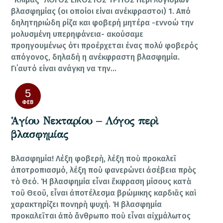
βλασφημίας (οι οποίοι είναι ανέκφραστοι) 1. Από
δηλητηριώδη ρίζα και φοβερή μητέρα -εννοώ την
μολυσμένη υπερηφάνεια- ακούσαμε
προηγουμένως ότι προέρχεται ένας πολύ φοβερός
απόγονος, δηλαδή η ανέκφραστη βλασφημία.
Γι΄αυτό είναι ανάγκη να την…
5
ΦΕΒ
Ἁγίου Νεκταρίου – Λόγος περὶ
βλασφημίας
Βλασφημία! Λέξη φοβερὴ, λέξη ποὺ προκαλεῖ
ἀποτροπιασμό, λέξη ποὺ φανερώνει ἀσέβεια πρὸς
τὸ Θεό. Ἡ βλασφημία εἶναι ἔκφραση μίσους κατὰ
τοῦ Θεοῦ, εἶναι ἀποτέλεσμα βρώμικης καρδιᾶς καὶ
χαρακτηρίζει πονηρὴ ψυχή. Ἡ βλασφημία
προκαλεῖται ἀπὸ ἄνθρωπο ποὺ εἶναι αἰχμάλωτος