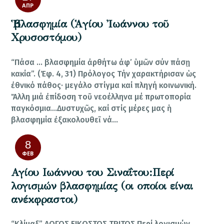
ΑΠΡ
Ἡ βλασφημία (Ἁγίου Ἰωάννου τοῦ
Χρυσοστόμου)
“Πάσα … βλασφημία ἀρθήτω ἀφ’ ὑμῶν σύν πάσῃ
κακία”. (Ἐφ. 4, 31) Πρόλογος Τήν χαρακτήρισαν ὡς
ἐθνικό πάθος· μεγάλο στίγμα καί πληγή κοινωνική.
Ἄλλη μιά ἐπίδοση τοῦ νεοέλληνα μέ πρωτοπορία
παγκόσμια…Δυστυχῶς, καί στίς μέρες μας ἡ
βλασφημία ἐξακολουθεῖ νά…
8
ΦΕΒ
Αγίου Ιωάννου του Σιναΐτου:Περί
λογισμών βλασφημίας (οι οποίοι είναι
ανέκφραστοι)
“Κλίμαξ” ΛΟΓΟΣ ΕΙΚΟΣΤΟΣ ΤΡΙΤΟΣ Περί λογισμών