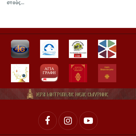
στοὺς…