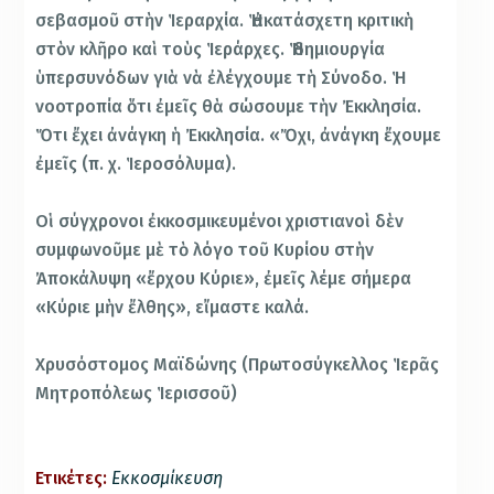
σεβασμοῦ στὴν Ἱεραρχία. Ἡ ἀκατάσχετη κριτικὴ
στὸν κλῆρο καὶ τοὺς Ἱεράρχες. Ἡ δημιουργία
ὑπερσυνόδων γιὰ νὰ ἐλέγχουμε τὴ Σύνοδο. Ἡ
νοοτροπία ὅτι ἐμεῖς θὰ σώσουμε τὴν Ἐκκλησία.
Ὅτι ἔχει ἀνάγκη ἡ Ἐκκλησία. «Ὄχι, ἀνάγκη ἔχουμε
ἐμεῖς (π. χ. Ἱεροσόλυμα).
Οἱ σύγχρονοι ἐκκοσμικευμένοι χριστιανοὶ δὲν
συμφωνοῦμε μὲ τὸ λόγο τοῦ Κυρίου στὴν
Ἀποκάλυψη «ἔρχου Κύριε», ἐμεῖς λέμε σήμερα
«Κύριε μὴν ἔλθης», εἴμαστε καλά.
Χρυσόστομος Μαϊδώνης (Πρωτοσύγκελλος Ἱερᾶς
Μητροπόλεως Ἱερισσοῦ)
Ετικέτες:
Εκκοσμίκευση