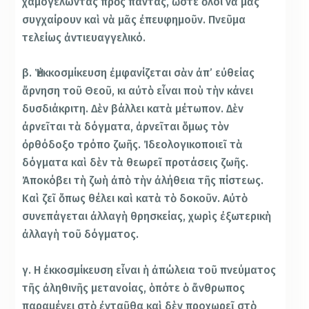
χαμογελώντας πρὸς πάντας, ὥστε ὅλοι νὰ μᾶς
συγχαίρουν καὶ νὰ μᾶς ἐπευφημοῦν. Πνεῦμα
τελείως ἀντιευαγγελικό.
β. Ἡ ἐκκοσμίκευση ἐμφανίζεται σὰν ἀπ’ εὐθείας
ἄρνηση τοῦ Θεοῦ, κι αὐτὸ εἶναι ποὺ τὴν κάνει
δυσδιάκριτη. Δὲν βάλλει κατὰ μέτωπον. Δὲν
ἀρνεῖται τὰ δόγματα, ἀρνεῖται ὅμως τὸν
ὀρθόδοξο τρόπο ζωῆς. Ἰδεολογικοποιεῖ τὰ
δόγματα καὶ δὲν τὰ θεωρεῖ προτάσεις ζωῆς.
Ἀποκόβει τὴ ζωὴ ἀπὸ τὴν ἀλήθεια τῆς πίστεως.
Καὶ ζεῖ ὅπως θέλει καὶ κατὰ τὸ δοκοῦν. Αὐτὸ
συνεπάγεται ἀλλαγὴ θρησκείας, χωρὶς ἐξωτερικὴ
ἀλλαγὴ τοῦ δόγματος.
γ. H ἐκκοσμίκευση εἶναι ἡ ἀπώλεια τοῦ πνεύματος
τῆς ἀληθινῆς μετανοίας, ὁπότε ὁ ἄνθρωπος
παραμένει στὸ ἐνταῦθα καὶ δὲν προχωρεῖ στὸ