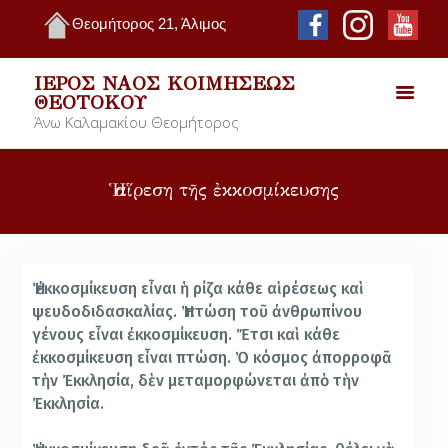
Θεομήτορος 21, Άλιμος
ΙΕΡΌΣ ΝΑΌΣ ΚΟΙΜΉΣΕΩΣ
ΘΕΟΤΌΚΟΥ
Άνω Καλαμακίου Θεομήτορος
Ἡ αἵρεση τῆς ἐκκοσμίκευσης
Ἡ ἐκκοσμίκευση εἶναι ἡ ρίζα κάθε αἱρέσεως καὶ
ψευδοδιδασκαλίας. Ἡ πτώση τοῦ ἀνθρωπίνου
γένους εἶναι ἐκκοσμίκευση. Ἔτσι καὶ κάθε
ἐκκοσμίκευση εἶναι πτώση. Ὁ κόσμος ἀπορροφᾶ
τὴν Ἐκκλησία, δὲν μεταμορφώνεται ἀπὸ τὴν
Ἐκκλησία.