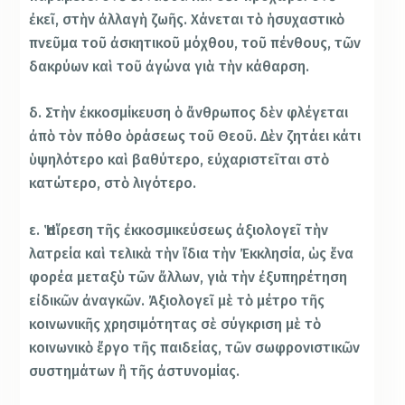
ἐκεῖ, στὴν ἀλλαγὴ ζωῆς. Χάνεται τὸ ἡσυχαστικὸ
πνεῦμα τοῦ ἀσκητικοῦ μόχθου, τοῦ πένθους, τῶν
δακρύων καὶ τοῦ ἀγώνα γιὰ τὴν κάθαρση.
δ. Στὴν ἐκκοσμίκευση ὁ ἄνθρωπος δὲν φλέγεται
ἀπὸ τὸν πόθο ὁράσεως τοῦ Θεοῦ. Δὲν ζητάει κάτι
ὑψηλότερο καὶ βαθύτερο, εὐχαριστεῖται στὸ
κατώτερο, στὸ λιγότερο.
ε. Ἡ αἵρεση τῆς ἐκκοσμικεύσεως ἀξιολογεῖ τὴν
λατρεία καὶ τελικὰ τὴν ἴδια τὴν Ἐκκλησία, ὡς ἕνα
φορέα μεταξὺ τῶν ἄλλων, γιὰ τὴν ἐξυπηρέτηση
εἰδικῶν ἀναγκῶν. Ἀξιολογεῖ μὲ τὸ μέτρο τῆς
κοινωνικῆς χρησιμότητας σὲ σύγκριση μὲ τὸ
κοινωνικὸ ἔργο τῆς παιδείας, τῶν σωφρονιστικῶν
συστημάτων ἢ τῆς ἀστυνομίας.