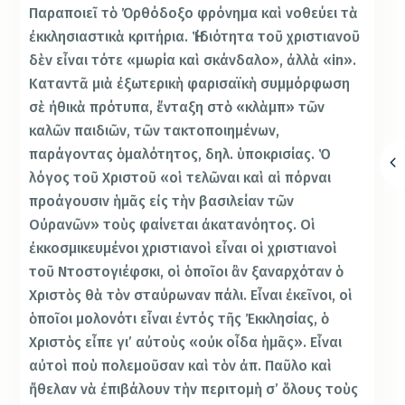
Παραποιεῖ τὸ Ὀρθόδοξο φρόνημα καὶ νοθεύει τὰ
ἐκκλησιαστικὰ κριτήρια. Ἡ ἰδιότητα τοῦ χριστιανοῦ
δὲν εἶναι τότε «μωρία καὶ σκάνδαλο», ἀλλὰ «in».
Καταντᾶ μιὰ ἐξωτερικὴ φαρισαϊκὴ συμμόρφωση
σὲ ἠθικὰ πρότυπα, ἔνταξη στὸ «κλὰμπ» τῶν
καλῶν παιδιῶν, τῶν τακτοποιημένων,
παράγοντας ὁμαλότητος, δηλ. ὑποκρισίας. Ὁ
λόγος τοῦ Χριστοῦ «οἱ τελῶναι καὶ αἱ πόρναι
προάγουσιν ἡμᾶς εἰς τὴν βασιλείαν τῶν
Οὐρανῶν» τοὺς φαίνεται ἀκατανόητος. Οἱ
ἐκκοσμικευμένοι χριστιανοὶ εἶναι οἱ χριστιανοὶ
τοῦ Ντοστογιέφσκι, οἱ ὁποῖοι ἂν ξαναρχόταν ὁ
Χριστὸς θὰ τὸν σταύρωναν πάλι. Εἶναι ἐκεῖνοι, οἱ
ὁποῖοι μολονότι εἶναι ἐντός τῆς Ἐκκλησίας, ὁ
Χριστὸς εἶπε γι’ αὐτοὺς «οὐκ οἶδα ἡμᾶς». Εἶναι
αὐτοὶ ποὺ πολεμοῦσαν καὶ τὸν ἀπ. Παῦλο καὶ
ἤθελαν νὰ ἐπιβάλουν τὴν περιτομὴ σ’ ὅλους τοὺς