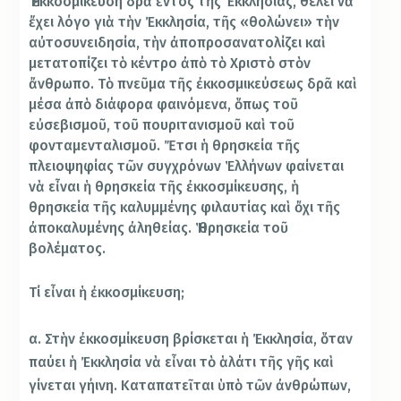
Ἡ ἐκκοσμίκευση δρᾶ ἐντός τῆς Ἐκκλησίας, θέλει νὰ
ἔχει λόγο γιὰ τὴν Ἐκκλησία, τῆς «θολώνει» τὴν
αὐτοσυνειδησία, τὴν ἀποπροσανατολίζει καὶ
μετατοπίζει τὸ κέντρο ἀπὸ τὸ Χριστὸ στὸν
ἄνθρωπο. Τὸ πνεῦμα τῆς ἐκκοσμικεύσεως δρᾶ καὶ
μέσα ἀπὸ διάφορα φαινόμενα, ὅπως τοῦ
εὐσεβισμοῦ, τοῦ πουριτανισμοῦ καὶ τοῦ
φονταμενταλισμοῦ. Ἔτσι ἡ θρησκεία τῆς
πλειοψηφίας τῶν συγχρόνων Ἑλλήνων φαίνεται
νὰ εἶναι ἡ θρησκεία τῆς ἐκκοσμίκευσης, ἡ
θρησκεία τῆς καλυμμένης φιλαυτίας καὶ ὄχι τῆς
ἀποκαλυμένης ἀληθείας. Ἡ θρησκεία τοῦ
βολέματος.
Τί εἶναι ἡ ἐκκοσμίκευση;
α. Στὴν ἐκκοσμίκευση βρίσκεται ἡ Ἐκκλησία, ὅταν
παύει ἡ Ἐκκλησία νὰ εἶναι τὸ ἁλάτι τῆς γῆς καὶ
γίνεται γήινη. Καταπατεῖται ὑπὸ τῶν ἀνθρώπων,