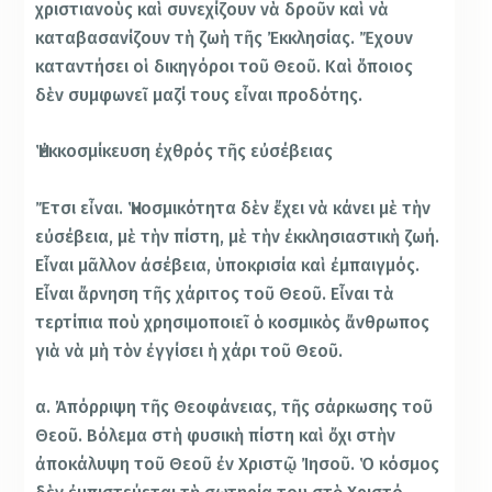
χριστιανοὺς καὶ συνεχίζουν νὰ δροῦν καὶ νὰ
καταβασανίζουν τὴ ζωὴ τῆς Ἐκκλησίας. Ἔχουν
καταντήσει οἱ δικηγόροι τοῦ Θεοῦ. Καὶ ὅποιος
δὲν συμφωνεῖ μαζί τους εἶναι προδότης.
Ἡ ἐκκοσμίκευση ἐχθρός τῆς εὐσέβειας
Ἔτσι εἶναι. Ἡ κοσμικότητα δὲν ἔχει νὰ κάνει μὲ τὴν
εὐσέβεια, μὲ τὴν πίστη, μὲ τὴν ἐκκλησιαστικὴ ζωή.
Εἶναι μᾶλλον ἀσέβεια, ὑποκρισία καὶ ἐμπαιγμός.
Εἶναι ἄρνηση τῆς χάριτος τοῦ Θεοῦ. Εἶναι τὰ
τερτίπια ποὺ χρησιμοποιεῖ ὁ κοσμικὸς ἄνθρωπος
γιὰ νὰ μὴ τὸν ἐγγίσει ἡ χάρι τοῦ Θεοῦ.
α. Ἀπόρριψη τῆς Θεοφάνειας, τῆς σάρκωσης τοῦ
Θεοῦ. Βόλεμα στὴ φυσικὴ πίστη καὶ ὄχι στὴν
ἀποκάλυψη τοῦ Θεοῦ ἐν Χριστῷ Ἰησοῦ. Ὁ κόσμος