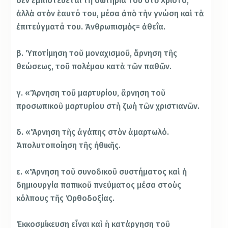
δὲν ἐμπιστεύεται τὴ σωτηρία του στὸ Χριστό,
ἀλλὰ στὸν ἑαυτό του, μέσα ἀπὸ τὴν γνώση καὶ τὰ
ἐπιτεύγματά του. Ἀνθρωπισμὸς= ἀθεΐα.
β. Ὑποτίμηση τοῦ μοναχισμοῦ, ἄρνηση τῆς
θεώσεως, τοῦ πολέμου κατὰ τῶν παθῶν.
γ. «Ἄρνηση τοῦ μαρτυρίου, ἄρνηση τοῦ
προσωπικοῦ μαρτυρίου στὴ ζωὴ τῶν χριστιανῶν.
δ. «Ἄρνηση τῆς ἀγάπης στὸν ἁμαρτωλό.
Ἀπολυτοποίηση τῆς ἠθικῆς.
ε. «Ἄρνηση τοῦ συνοδικοῦ συστήματος καὶ ἡ
δημιουργία παπικοῦ πνεύματος μέσα στοὺς
κόλπους τῆς Ὀρθοδοξίας.
Ἐκκοσμίκευση εἶναι καὶ ἡ κατάργηση τοῦ