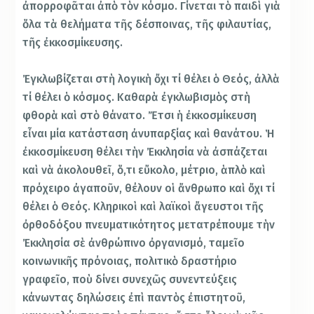
ἀπορροφᾶται ἀπὸ τὸν κόσμο. Γίνεται τὸ παιδὶ γιὰ
ὅλα τὰ θελήματα τῆς δέσποινας, τῆς φιλαυτίας,
τῆς ἐκκοσμίκευσης.
Ἐγκλωβίζεται στὴ λογικὴ ὄχι τί θέλει ὁ Θεός, ἀλλὰ
τί θέλει ὁ κόσμος. Καθαρὰ ἐγκλωβισμὸς στὴ
φθορὰ καὶ στὸ θάνατο. Ἔτσι ἡ ἐκκοσμίκευση
εἶναι μία κατάσταση ἀνυπαρξίας καὶ θανάτου. Ἡ
ἐκκοσμίκευση θέλει τὴν Ἐκκλησία νὰ ἀσπάζεται
καὶ νὰ ἀκολουθεῖ, ὅ,τι εὔκολο, μέτριο, ἁπλὸ καὶ
πρόχειρο ἀγαποῦν, θέλουν οἱ ἄνθρωπο καὶ ὄχι τί
θέλει ὁ Θεός. Κληρικοὶ καὶ λαϊκοὶ ἄγευστοι τῆς
ὀρθοδόξου πνευματικότητος μετατρέπουμε τὴν
Ἐκκλησία σὲ ἀνθρώπινο ὀργανισμό, ταμεῖο
κοινωνικῆς πρόνοιας, πολιτικὸ δραστήριο
γραφεῖο, ποὺ δίνει συνεχῶς συνεντεύξεις
κάνωντας δηλώσεις ἐπὶ παντὸς ἐπιστητοῦ,