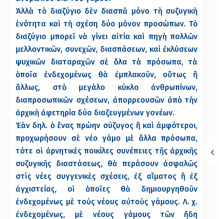
Ἀλλὰ τὸ διαζύγιο δὲν διασπᾶ μόνο τὴ συζυγικὴ
ἑνότητα καὶ τὴ σχέση δύο μόνον προσώπων. Τὸ
διαζύγιο μπορεῖ νὰ γίνει αἰτία καὶ πηγὴ πολλῶν
μελλοντικῶν, συνεχῶν, διασπάσεων, καὶ ἐκλύσεων
ψυχικῶν διαταραχῶν σὲ ὅλα τὰ πρόσωπα, τὰ
ὁποῖα ἐνδεχομένως θὰ ἐμπλακοῦν, οὕτως ἢ
ἄλλως, στὸ μεγάλο κύκλο ἀνθρωπίνων,
διαπροσωπικῶν σχέσεων, ἀπορρεουσῶν ἀπὸ τὴν
ἀρχικὴ ἀφετηρία δύο διαζευγμένων γονέων.
Ἐὰν δηλ. ὁ ἕνας πρώην σύζυγος ἢ καὶ ἀμφότεροι,
προχωρήσουν σὲ νέο γάμο μὲ ἄλλα πρόσωπα,
τότε οἱ ἀρνητικὲς ποικίλες συνέπειες τῆς ἀρχικῆς
συζυγικῆς διαστάσεως, θὰ περάσουν ἀσφαλῶς
στὶς νέες συγγενικὲς σχέσεις, ἐξ αἵματος ἢ ἐξ
ἀγχιστείας, οἱ ὁποῖες θὰ δημιουργηθοῦν
ἐνδεχομένως μὲ τοὺς νέους αὐτοὺς γάμους. Λ. χ.
ἐνδεχομένως, μὲ νέους γάμους τῶν ἤδη