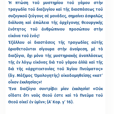
Ἡ πτώση τοῦ μυστηρίου τοῦ γάμου στὴν
τραγωδία τοῦ διαζυγίου καὶ τῆς διασπάσεως τοῦ
συζυγικοῦ ζεύγους σὲ μονάδες, σημαίνει ἀσφαλῶς
διάλυση καὶ ἀπώλεια τῆς ἀρχέγονης θεουργικῆς
ἑνότητος τοῦ ἀνθρώπινου προσώπου στὴν
εἰκόνα τοῦ ἑνός!
Ἐξάλλου οἱ διαστάσεις τῆς τραγωδίας αὐτῆς
ὁριοθετοῦνται σίγουρα στὴν ἀναίρεση, μὲ τὸ
διαζύγιο, ὄχι μόνο τῆς μυστηριακῆς ἀναπλάσεως
τῆς ἐν λόγῳ εἰκόνας διὰ τοῦ γάμου ἀλλὰ καὶ τῆς
διὰ τῆς «ἀρχιτεκτονίας τοῦ Ἁγίου Πνεύματος»
(ἅγ. Μάξιμος Ὁμολογητὴς) οἰκοδομηθείσης «κατ’
οἶκον ἐκκλησίας»!
Ἕνα διαζύγιο συντρίβει μίαν ἐκκλησία! «Οὐκ
οἴδατε ὅτι ναὸς Θεοῦ ἐστε καὶ τὸ Πνεῦμα τοῦ
Θεοῦ οἰκεῖ ἐν ὑμῖν»; (Α’ Κορ. γ’ 16).