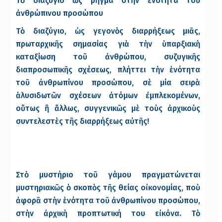
Τὸ διαζύγιο ὡς ρῆγμα στὴν ἑνότητα τοῦ
ἀνθρώπινου προσώπου
Τὸ διαζύγιο, ὡς γεγονὸς διαρρήξεως μιᾶς,
πρωταρχικῆς σημασίας γιὰ τὴν ὑπαρξιακὴ
καταξίωση τοῦ ἀνθρώπου, συζυγικῆς
διαπροσωπικῆς σχέσεως, πλήττει τὴν ἑνότητα
τοῦ ἀνθρωπίνου προσώπου, σὲ μία σειρὰ
ἁλυσιδωτῶν σχέσεων ἀτόμων ἐμπλεκομένων,
οὕτως ἢ ἄλλως, συγγενικῶς μὲ τοὺς ἀρχικοὺς
συντελεστὲς τῆς διαρρήξεως αὐτῆς!
Στὸ μυστήριο τοῦ γάμου πραγματώνεται
μυστηριακῶς ὁ σκοπὸς τῆς θείας οἰκονομίας, ποὺ
ἀφορᾶ στὴν ἑνότητα τοῦ ἀνθρωπίνου προσώπου,
στὴν ἀρχικὴ προπτωτική του εἰκόνα. Τὸ