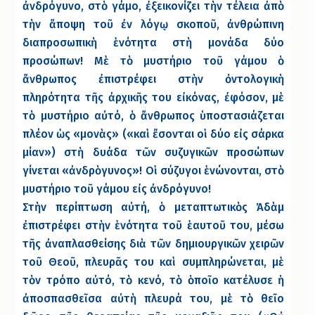
ἀνδρόγυνο, στὸ γάμο, ἐξεικονίζει τὴν τέλεια ἀπὸ
τὴν ἄποψη τοῦ ἐν λόγῳ σκοποῦ, ἀνθρώπινη
διαπροσωπικὴ ἑνότητα στὴ μονάδα δύο
προσώπων! Μὲ τὸ μυστήριο τοῦ γάμου ὁ
ἄνθρωπος ἐπιστρέφει στὴν ὀντολογικὴ
πληρότητα τῆς ἀρχικῆς του εἰκόνας, ἐφόσον, μὲ
τὸ μυστήριο αὐτό, ὁ ἄνθρωπος ὑποστασιάζεται
πλέον ὡς «μονὰς» («καὶ ἔσονται οἱ δύο εἰς σάρκα
μίαν») στὴ δυάδα τῶν συζυγικῶν προσώπων
γίνεται «ἀνδρὸγυνος»! Οἱ σύζυγοι ἑνώνονται, στὸ
μυστήριο τοῦ γάμου εἰς ἀνδρόγυνο!
Στὴν περίπτωση αὐτή, ὁ μεταπτωτικὸς Ἀδὰμ
ἐπιστρέφει στὴν ἑνότητα τοῦ ἑαυτοῦ του, μέσω
τῆς ἀναπλασθείσης διὰ τῶν δημιουργικῶν χειρῶν
τοῦ Θεοῦ, πλευρᾶς του καὶ συμπληρώνεται, μὲ
τὸν τρόπο αὐτό, τὸ κενό, τὸ ὁποῖο κατέλυσε ἡ
ἀποσπασθεῖσα αὐτὴ πλευρά του, μὲ τὸ θεῖο