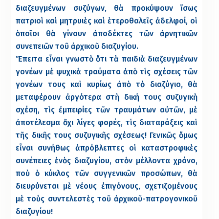
διαζευγμένων συζύγων, θὰ προκύψουν ἴσως
πατριοὶ καὶ μητρυιὲς καὶ ἑτεροθαλεῖς ἀδελφοί, οἱ
ὁποῖοι θὰ γίνουν ἀποδέκτες τῶν ἀρνητικῶν
συνεπειῶν τοῦ ἀρχικοῦ διαζυγίου.
Ἔπειτα εἶναι γνωστὸ ὅτι τὰ παιδιὰ διαζευγμένων
γονέων μὲ ψυχικὰ τραύματα ἀπὸ τὶς σχέσεις τῶν
γονέων τους καὶ κυρίως ἀπὸ τὸ διαζύγιο, θὰ
μεταφέρουν ἀργότερα στὴ δική τους συζυγικὴ
σχέση, τὶς ἐμπειρίες τῶν τραυμάτων αὐτῶν, μὲ
ἀποτέλεσμα ὄχι λίγες φορές, τὶς διαταράξεις καὶ
τῆς δικῆς τους συζυγικῆς σχέσεως! Γενικῶς ὅμως
εἶναι συνήθως ἀπρόβλεπτες οἱ καταστροφικὲς
συνέπειες ἑνὸς διαζυγίου, στὸν μέλλοντα χρόνο,
ποὺ ὁ κύκλος τῶν συγγενικῶν προσώπων, θὰ
διευρύνεται μὲ νέους ἐπιγόνους, σχετιζομένους
μὲ τοὺς συντελεστὲς τοῦ ἀρχικοῦ-πατρογονικοῦ
διαζυγίου!