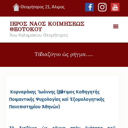
Θεομήτορος 21, Άλιμος
ΙΕΡΌΣ ΝΑΌΣ ΚΟΙΜΉΣΕΩΣ
ΘΕΟΤΌΚΟΥ
Άνω Καλαμακίου Θεομήτορος
Τὸ διαζύγιο ὡς ρῆγμα…..
Κορναράκης ‘Ιωάννης (Ὅμότιμος Καθηγητής
Ποιμαντικῆς Ψυχολογίας καὶ Ἐξομολογητικῆς
Πανεπιστημίου Ἀθηνῶν)