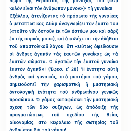
δῶρο τῆς θεραπείας τῆς μοναξιᾶς του («Οὐ
καλὸν εἶναι τὸν ἄνθρωπον μόνον»)• τὴ γυναίκα!
Ἐξάλλου, ἀτενίζοντας τὸ πρόσωπο τῆς γυναίκας
ὁ μεταπτωτικὸς Ἀδὰμ ἀναγνωρίζει τὸν ἑαυτὸ του
(«τοῦτο νῦν ὀστοῦν ἐκ τῶν ὀστέων μου καὶ σὰρξ
ἐκ τῆς σαρκός μου»), καὶ ἀποδέχεται τὴν ἀλήθεια
τοῦ ἀποστολικοῦ λόγου, ὅτι «Οὕτως ὀφείλουσιν
οἱ ἄνδρες ἀγαπᾶν τὰς ἑαυτῶν γυναίκας ὡς τὰ
ἑαυτῶν σώματα. Ὁ ἀγαπῶν τὴν ἑαυτοῦ γυναίκα
ἑαυτὸν ἀγαπᾶ»! (Ἐφεσ. ε’ 28) Ἡ ἑνότητα αὐτὴ
ἀνδρὸς καὶ γυναικός, στὸ μυστήριο τοῦ γάμου,
σημειοδοτεῖ τὴν χαρισματικὴ ἢ μυστηριακὴ
ὀντολογικὴ ἑνότητα τοῦ ἀνθρωπίνου γενικῶς
προσώπου. Ὁ γάμος καταφάσκει τὴν μυστηριακὴ
σχέση τῶν δύο συζύγων, ὡς ἀπόδειξη τῆς
πραγματώσεως τοῦ σχεδίου τῆς θείας
οἰκονομίας, στὸ κεφάλαιο τῆς σωτηρίας τοῦ
ἀνθρώπου διὰ τοῦ γάμου!