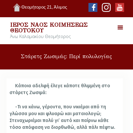
Θεομήτορος 21, Άλιμος
ΙΕΡΌΣ ΝΑΌΣ ΚΟΙΜΉΣΕΩΣ
ΘΕΟΤΌΚΟΥ
Άνω Καλαμακίου Θεομήτορος
Στάρετς Ζωσιμάς: Περί πολυλογίας
Κάποια αδελφή έλεγε κάποτε θλιμμένη στο
στάρετς Ζωσιμά:
-Τι να κάνω, γέροντα, που νικιέμαι από τη
γλώσσα μου και φλυαρώ και ματαιολογώ;
Στεναχωριέμαι πολύ γι’ αυτό και παίρνω κάθε
τόσο απόφαση να διορθωθώ, αλλά πάλι πέφτω.