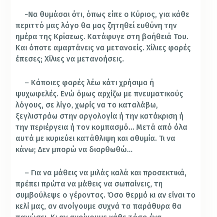
-Να θυμάσαι ότι, όπως είπε ο Κύριος, για κάθε
περιττό μας λόγο θα μας ζητηθεί ευθύνη την
ημέρα της Κρίσεως. Κατάφυγε στη βοήθειά Του.
Και όποτε αμαρτάνεις να μετανοείς. Χίλιες φορές
έπεσες; Χίλιες να μετανοήσεις.
– Κάποιες φορές λέω κάτι χρήσιμο ή
ψυχωφελές. Ενώ όμως αρχίζω με πνευματικούς
λόγους, σε λίγο, χωρίς να το καταλάβω,
ξεγλιστράω στην αργολογία ή την κατάκριση ή
την περιέργεια ή τον κομπασμό… Μετά από όλα
αυτά με κυριεύει κατάθλιψη και αθυμία. Τι να
κάνω; Δεν μπορώ να διορθωθώ…
– Για να μάθεις να μιλάς καλά και προσεκτικά,
πρέπει πρώτα να μάθεις να σωπαίνεις, τη
συμβούλεψε ο γέροντας. Όσο θερμό κι αν είναι το
κελί μας, αν ανοίγουμε συχνά τα παράθυρα θα