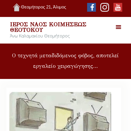
Θεομήτορος 21, Άλιμος
ΙΕΡΌΣ ΝΑΌΣ ΚΟΙΜΉΣΕΩΣ
ΘΕΟΤΌΚΟΥ
Άνω Καλαμακίου Θεομήτορος
Ο τεχνητά μεταδιδόμενος φόβος, αποτελεί
εργαλείο χειραγώγησης…