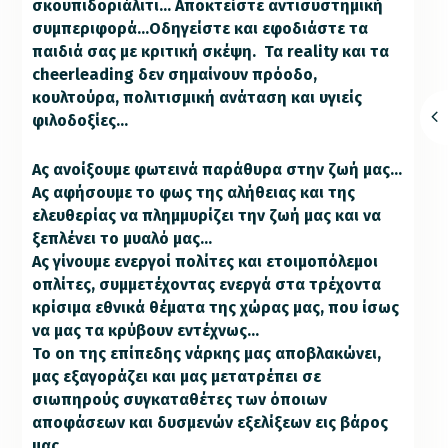
σκουπιδοριάλιτι… Αποκτείστε αντισυστημική
συμπεριφορά…Οδηγείστε και εφοδιάστε τα
παιδιά σας με κριτική σκέψη. Τα reality και τα
cheerleading δεν σημαίνουν πρόοδο,
κουλτούρα, πολιτισμική ανάταση και υγιείς
φιλοδοξίες…
Ας ανοίξουμε φωτεινά παράθυρα στην ζωή μας…
Ας αφήσουμε το φως της αλήθειας και της
ελευθερίας να πλημμυρίζει την ζωή μας και να
ξεπλένει το μυαλό μας…
Ας γίνουμε ενεργοί πολίτες και ετοιμοπόλεμοι
οπλίτες, συμμετέχοντας ενεργά στα τρέχοντα
κρίσιμα εθνικά θέματα της χώρας μας, που ίσως
να μας τα κρύβουν εντέχνως…
Το on της επίπεδης νάρκης μας αποβλακώνει,
μας εξαγοράζει και μας μετατρέπει σε
σιωπηρούς συγκαταθέτες των όποιων
αποφάσεων και δυσμενών εξελίξεων εις βάρος
μας…