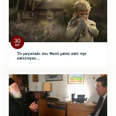
30
ΑΥΓ
To μεγαλείο του Θεού μέσα από την
απλότητα…