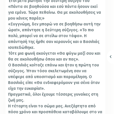
Έτσι μετά ρώτησε την δεύτερη σύζυγό του
«Πάντα σε βοηθούσα και εσύ πάντα ήσουν εκεί
για εμένα. Τώρα πεθαίνω. Θα με ακολουθήσεις να
μου κάνεις παρέα;»
«Συγγνώμη, δεν μπορώ να σε βοηθήσω αυτή την
ώρα!», απάντησε η δεύτερη σύζυγος. «Το πιο
πολύ, μπορεί να σε στείλω στον τάφο». Η
απάντησή της ήρθε σαν κεραυνός και ο Βασιλιάς
ισοπεδώθηκε.
Τότε μια φωνή ακούγεται «Θα φύγω μαζί σου και
θα σε ακολουθήσω όπου και αν πας».
Ο Βασιλιάς κοίταξε επάνω και ήταν η πρώτη του
σύζυγος. Ήταν τόσο σκελετωμένη σαν να
υπέφερε από υποσιτισμό και παραμέληση. Ο
Βασιλιάς είπε «Θα ενδιαφερόμουν για σένα όταν
είχα την ευκαιρία!».
Πραγματικά, όλοι έχουμε τέσσερις γυναίκες στη
ζωή μας.
Η τέταρτη είναι το σώμα μας. Ανεξάρτητα από
πόσο χρόνο και προσπάθεια καταβάλουμε στο να