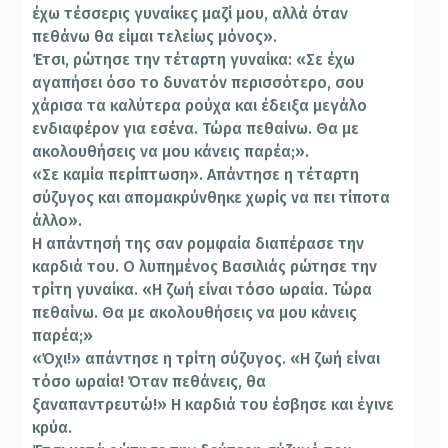
έχω τέσσερις γυναίκες μαζί μου, αλλά όταν
πεθάνω θα είμαι τελείως μόνος».
Έτσι, ρώτησε την τέταρτη γυναίκα: «Σε έχω
αγαπήσει όσο το δυνατόν περισσότερο, σου
χάρισα τα καλύτερα ρούχα και έδειξα μεγάλο
ενδιαφέρον για εσένα. Τώρα πεθαίνω. Θα με
ακολουθήσεις να μου κάνεις παρέα;».
«Σε καμία περίπτωση». Απάντησε η τέταρτη
σύζυγος και απομακρύνθηκε χωρίς να πει τίποτα
άλλο».
Η απάντησή της σαν ρομφαία διαπέρασε την
καρδιά του. Ο λυπημένος Βασιλιάς ρώτησε την
τρίτη γυναίκα. «Η ζωή είναι τόσο ωραία. Τώρα
πεθαίνω. Θα με ακολουθήσεις να μου κάνεις
παρέα;»
«Όχι!» απάντησε η τρίτη σύζυγος. «Η ζωή είναι
τόσο ωραία! Όταν πεθάνεις, θα
ξαναπαντρευτώ!» Η καρδιά του έσβησε και έγινε
κρύα.