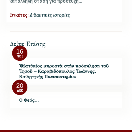
κατάλληλη στάση για προσευχή…
Ετικέτες:
Διδακτικές ιστορίες
Δείτε Επίσης
16
ΝΟΈ
Ὁ Ματθαῖος μπροστὰ στήν πρόσκληση τοῦ
Ἰησοῦ – Καραβιδόπουλος Ἰωάννης,
Καθηγητής Πανεπιστημίου
20
ΔΕΚ
Ο Θεός…