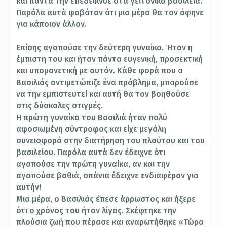
και πάντα την επεδείκνυε στα γειτονικά βασίλεια.
Παρόλα αυτά φοβόταν ότι μια μέρα θα τον άφηνε
για κάποιον άλλον.
Επίσης αγαπούσε την δεύτερη γυναίκα. Ήταν η
έμπιστη του και ήταν πάντα ευγενική, προσεκτική
και υπομονετική με αυτόν. Κάθε φορά που ο
Βασιλιάς αντιμετώπιζε ένα πρόβλημα, μπορούσε
να την εμπιστευτεί και αυτή θα τον βοηθούσε
στις δύσκολες στιγμές.
Η πρώτη γυναίκα του Βασιλιά ήταν πολύ
αφοσιωμένη σύντροφος και είχε μεγάλη
συνεισφορά στην διατήρηση του πλούτου και του
βασιλείου. Παρόλα αυτά δεν έδειχνε ότι
αγαπούσε την πρώτη γυναίκα, αν και την
αγαπούσε βαθιά, σπάνια έδειχνε ενδιαφέρον για
αυτήν!
Μια μέρα, ο Βασιλιάς έπεσε άρρωστος και ήξερε
ότι ο χρόνος του ήταν λίγος. Σκέφτηκε την
πλούσια ζωή που πέρασε και αναρωτήθηκε «Τώρα