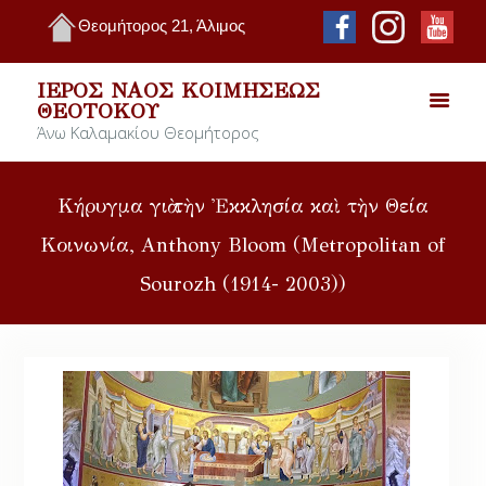
Θεομήτορος 21, Άλιμος
ΙΕΡΌΣ ΝΑΌΣ ΚΟΙΜΉΣΕΩΣ
ΘΕΟΤΌΚΟΥ
Άνω Καλαμακίου Θεομήτορος
Κήρυγμα γιὰ τὴν Ἐκκλησία καὶ τὴν Θεία
Κοινωνία, Anthony Bloom (Metropolitan of
Sourozh (1914- 2003))