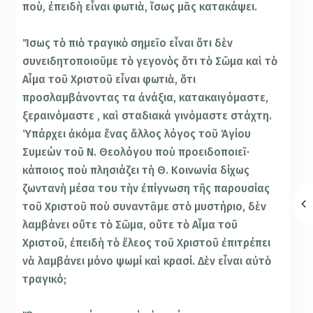
ποὺ, ἐπειδὴ εἶναι φωτιὰ, ἴσως μᾶς κατακάψει.
Ἴσως τὸ πιὸ τραγικὸ σημεῖο εἶναι ὅτι δὲν
συνειδητοποιοῦμε τὸ γεγονὸς ὅτι τὸ Σῶμα καὶ τὸ
Αἷμα τοῦ Χριστοῦ εἶναι φωτιὰ, ὅτι
προσλαμβάνοντας τα ἀνάξια, κατακαιγόμαστε,
ξεραινόμαστε , καὶ σταδιακά γινόμαστε στάχτη.
Ὑπάρχει ἀκόμα ἕνας ἄλλος λόγος τοῦ Ἁγίου
Συμεών τοῦ Ν. Θεολόγου ποὺ προειδοποιεῖ·
κάποιος ποὺ πλησιάζει τὴ Θ. Κοινωνία δίχως
ζωντανὴ μέσα του τὴν ἐπίγνωση τῆς παρουσίας
τοῦ Χριστοῦ ποὺ συναντᾶμε στὸ μυστήριο, δὲν
λαμβάνει οὔτε τὸ Σῶμα, οὔτε τὸ Αἷμα τοῦ
Χριστοῦ, ἐπειδὴ τὸ ἔλεος τοῦ Χριστοῦ ἐπιτρέπει
νὰ λαμβάνει μόνο ψωμί καὶ κρασί. Δὲν εἶναι αὐτὸ
τραγικό;