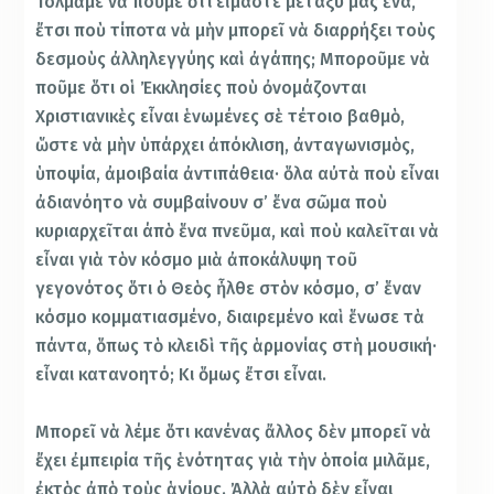
Τολμᾶμε νὰ ποῦμε ὅτι εἴμαστε μεταξύ μας ἕνα,
ἔτσι ποὺ τίποτα νὰ μὴν μπορεῖ νὰ διαρρήξει τοὺς
δεσμοὺς ἀλληλεγγύης καὶ ἀγάπης; Μποροῦμε νὰ
ποῦμε ὅτι οἱ Ἐκκλησίες ποὺ ὀνομάζονται
Χριστιανικὲς εἶναι ἑνωμένες σὲ τέτοιο βαθμὸ,
ὥστε νὰ μὴν ὑπάρχει ἀπόκλιση, ἀνταγωνισμὸς,
ὑποψία, ἀμοιβαία ἀντιπάθεια· ὅλα αὐτὰ ποὺ εἶναι
ἀδιανόητο νὰ συμβαίνουν σ’ ἕνα σῶμα ποὺ
κυριαρχεῖται άπὸ ἕνα πνεῦμα, καὶ ποὺ καλεῖται νὰ
εἶναι γιὰ τὸν κόσμο μιὰ ἀποκάλυψη τοῦ
γεγονότος ὅτι ὁ Θεὸς ἦλθε στὸν κόσμο, σ’ ἕναν
κόσμο κομματιασμένο, διαιρεμένο καὶ ἕνωσε τὰ
πάντα, ὅπως τὸ κλειδὶ τῆς ἁρμονίας στὴ μουσική·
εἶναι κατανοητό; Κι ὅμως ἔτσι εἶναι.
Μπορεῖ νὰ λέμε ὅτι κανένας ἄλλος δὲν μπορεῖ νὰ
ἔχει ἐμπειρία τῆς ἑνότητας γιὰ τὴν ὁποία μιλᾶμε,
ἐκτὸς ἀπὸ τοὺς ἁγίους. Ἀλλὰ αὐτὸ δὲν εἶναι