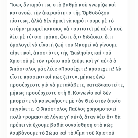
Ἴσως ἄν κηρύττω, στὸ βαθμὸ ποὺ γνωρίζω καὶ
κατανοῶ, τὴν ἀκεραιότητα τῆς Ὀρθοδόξου
πίστεως, ἀλλὰ δὲν ἀρκεῖ νὰ κηρύττουμε μὲ τὸ
στόμα· μπορεῖ κάποιος νὰ ταυτιστεῖ μὲ αὐτὰ ποὺ
λέει μὲ τέτοιο τρόπο, ὥστε ὅ,τι διδάσκει, ὅ,τι
ὁμολογεῖ νὰ εἶναι ἡ ζωή του Μπορεῖ νὰ γίνουμε
αἱρετικοὶ, ἀποστάτες τῆς Ἐκκλησίας καὶ τοῦ
Χριστοῦ μὲ τὸν τρόπο ποὺ ζοῦμε καὶ γι’ αὐτὸ ὁ
Ἀπόστολος μᾶς λέει: «Προσέχετε! προσέχετε! Νὰ
εἶστε προσεκτικοὶ πῶς ζεῖτε», μήπως ἐνῶ
προσέρχεστε γιὰ νὰ μεταλάβετε, καταδικαστεῖτε,
μήπως προσέρχεστε στὴ θ. Κοινωνία καὶ δὲν
μπορεῖτε νὰ κοινωνήσετε μὲ τὸν Θεὸ στὸν ὁποῖο
πηγαίνετε. Ὁ Ἀπόστολος Παῦλος χρησιμοποιεῖ
πολὺ τρομακτικὰ λόγια γι’ αὐτὸ, ὅταν λέει ὅτι θὰ
πρέπει νὰ ἔχουμε βαθιὰ συναίσθηση στὸ πῶς
λαμβάνουμε τὸ Σῶμα καὶ τὸ Αἷμα τοῦ Χριστοῦ