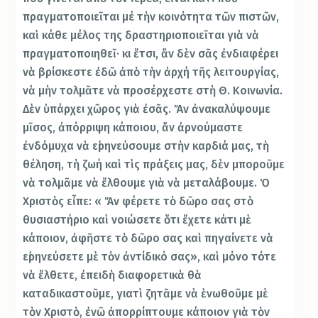
πραγματοποιεῖται μέ τὴν κοινότητα τῶν πιστῶν,
καὶ κάθε μέλος της δραστηριοποιεῖται γιὰ νὰ
πραγματοποιηθεῖ· κι ἔτσι, ἄν δὲν σᾶς ἐνδιαφέρει
νὰ βρίσκεστε ἐδῶ ἀπὸ τὴν ἀρχή τῆς λειτουργίας,
νὰ μὴν τολμᾶτε νὰ προσέρχεστε στὴ Θ. Κοινωνία.
Δὲν ὑπάρχει χῶρος γιὰ ἐσᾶς. Ἄν ἀνακαλύψουμε
μῖσος, ἀπόρριψη κάποιου, ἄν ἀρνούμαστε
ἐνδόμυχα νὰ εἰρηνεύσουμε στὴν καρδιά μας, τὴ
θέληση, τὴ ζωή καὶ τὶς πράξεις μας, δὲν μποροῦμε
νὰ τολμᾶμε νὰ ἔλθουμε γιὰ νὰ μεταλάβουμε. Ὁ
Χριστὸς εἶπε: « Ἄν φέρετε τὸ δῶρο σας στὸ
θυσιαστήριο καὶ νοιώσετε ὅτι ἔχετε κάτι μὲ
κάποιον, ἀφῆστε τὸ δῶρο σας καὶ πηγαίνετε νὰ
εἰρηνεύσετε μὲ τὸν ἀντίδικό σας», καὶ μόνο τότε
νὰ ἔλθετε, ἐπειδὴ διαφορετικὰ θὰ
καταδικαστοῦμε, γιατὶ ζητᾶμε νὰ ἑνωθοῦμε μὲ
τὸν Χριστὸ, ἐνῶ ἀπορρίπτουμε κάποιον γιὰ τὸν