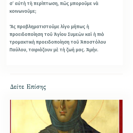
σ’ αὐτὴ τὴ περίπτωση, πῶς μποροῦμε νὰ
κοινωνοῦμε;
Ἄς προβληματιστοῦμε λίγο μήπως ἡ
προειδοποίηση τοῦ Ἁγίου Συμεὼν καὶ ἡ πιὸ
τρομακτικὴ προειδοποίηση τοῦ Ἀποστόλου
Παύλου, ταιριάζουν μὲ τὴ ζωή μας. Ἀμήν.
Δείτε Επίσης