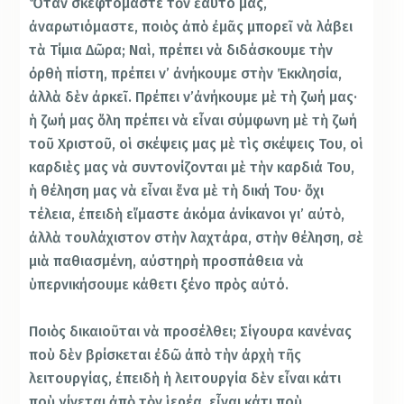
Ὅταν σκεφτόμαστε τὸν ἑαυτό μας,
ἀναρωτιόμαστε, ποιὸς ἀπὸ ἐμᾶς μπορεῖ νὰ λάβει
τὰ Τίμια Δῶρα; Ναὶ, πρέπει νὰ διδάσκουμε τὴν
ὀρθὴ πίστη, πρέπει ν’ ἀνήκουμε στὴν Ἐκκλησία,
ἀλλὰ δὲν ἀρκεῖ. Πρέπει ν’ἀνήκουμε μὲ τὴ ζωή μας·
ἡ ζωή μας ὅλη πρέπει νὰ εἶναι σύμφωνη μὲ τὴ ζωή
τοῦ Χριστοῦ, οἱ σκέψεις μας μὲ τὶς σκέψεις Του, οἱ
καρδιὲς μας νὰ συντονίζονται μὲ τὴν καρδιά Του,
ἡ θέληση μας νὰ εἶναι ἕνα μὲ τὴ δική Του· ὄχι
τέλεια, ἐπειδὴ εἴμαστε ἀκόμα ἀνίκανοι γι’ αὐτὸ,
ἀλλὰ τουλάχιστον στὴν λαχτάρα, στὴν θέληση, σὲ
μιὰ παθιασμένη, αὐστηρὴ προσπάθεια νὰ
ὑπερνικήσουμε κάθετι ξένο πρὸς αὐτό.
Ποιὸς δικαιοῦται νὰ προσέλθει; Σίγουρα κανένας
ποὺ δὲν βρίσκεται ἐδῶ ἀπὸ τὴν ἀρχὴ τῆς
λειτουργίας, ἐπειδὴ ἡ λειτουργία δὲν εἶναι κάτι
ποὺ γίνεται ἀπὸ τὸν ἱερέα, εἶναι κάτι ποὺ