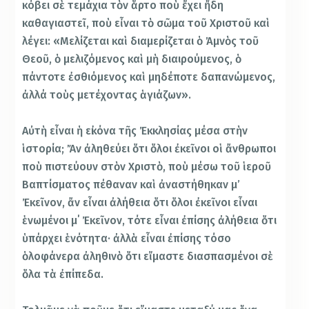
κόβει σὲ τεμάχια τὸν ἅρτο ποὺ ἔχει ἤδη
καθαγιαστεῖ, ποὺ εἶναι τὸ σῶμα τοῦ Χριστοῦ καὶ
λέγει: «Μελίζεται καὶ διαμερίζεται ὁ Ἀμνὸς τοῦ
Θεοῦ, ὁ μελιζόμενος καὶ μὴ διαιρούμενος, ὁ
πάντοτε ἐσθιόμενος καὶ μηδέποτε δαπανώμενος,
ἀλλά τοὺς μετέχοντας ἁγιάζων».
Αὐτὴ εἶναι ἡ εἰκόνα τῆς Ἐκκλησίας μέσα στὴν
ἱστορία; Ἄν ἀληθεύει ὅτι ὅλοι ἐκεῖνοι οἱ ἄνθρωποι
ποὺ πιστεύουν στὸν Χριστὸ, ποὺ μέσω τοῦ ἱεροῦ
Βαπτίσματος πέθαναν καὶ ἀναστήθηκαν μ’
Ἐκεῖνον, ἄν εἶναι ἀλήθεια ὅτι ὅλοι ἐκεῖνοι εἶναι
ἑνωμένοι μ΄ Ἐκεῖνον, τότε εἶναι ἐπίσης ἀλήθεια ὅτι
ὑπάρχει ἑνότητα· ἀλλὰ εἶναι ἐπίσης τόσο
ὁλοφάνερα ἀληθινὸ ὅτι εἴμαστε διασπασμένοι σὲ
ὅλα τὰ ἐπίπεδα.