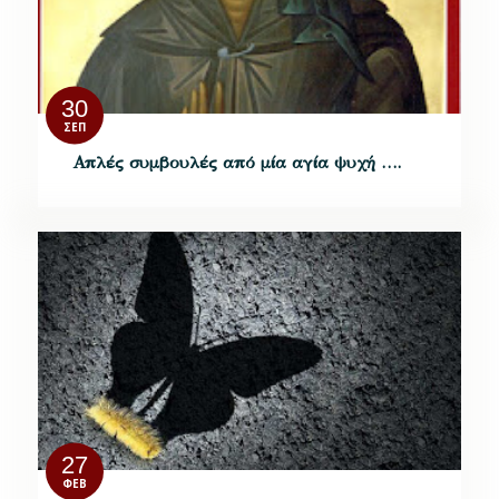
30
ΣΕΠ
Απλές συμβουλές από μία αγία ψυχή ….
27
ΦΕΒ