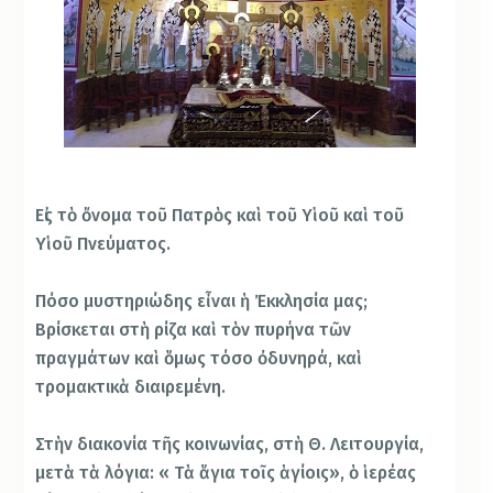
Εἰς τὸ ὄνομα τοῦ Πατρὸς καὶ τοῦ Υἱοῦ καὶ τοῦ
Υἱοῦ Πνεύματος.
Πόσο μυστηριώδης εἶναι ἡ Ἐκκλησία μας;
Βρίσκεται στὴ ρίζα καὶ τὸν πυρήνα τῶν
πραγμάτων καὶ ὅμως τόσο ὀδυνηρά, καὶ
τρομακτικὰ διαιρεμένη.
Στὴν διακονία τῆς κοινωνίας, στὴ Θ. Λειτουργία,
μετὰ τὰ λόγια: « Τὰ ἅγια τοῖς ἁγίοις», ὁ ἱερέας