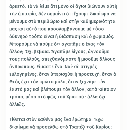
ἀρκετὸ. Τὸ νὰ λέμε ὅτι μόνο οἱ ἅγιοι βιώνουν αὐτὴ
τὴν ἐμπειρία, δὲν σημαίνει ὅτι ἔχουμε δικαίωμα νὰ
μένουμε στὸ περιθώριο καὶ στὴν καθημερινότητα
μας καὶ αὐτὸ ποὺ προσλαμβάνουμε μὲ τόσο
ὀδυνηρὸ τρόπο εἶναι ἡ διάσπαση καὶ ὁ χωρισμός.
Μποροῦμε νὰ ποῦμε ὅτι ἀγαπᾶμε ὁ ἕνας τὸν
ἄλλον; Ὄχι βέβαια. Ἀγαπᾶμε λίγους, ἀγνοοῦμε
τοὺς πολλοὺς, ἀπεχθανόμαστε ἤ μισοῦμε ἄλλους
ἄνθρωπους. Εἴμαστε ἕνα; Ναί· σὲ στιγμὲς
εὐλογημένες, ὅταν ὑπερισχύει ἡ προσευχὴ, ὅταν ὁ
Θεὸς ἔχει τὸν πρῶτο ρόλο, ὅταν ξεχνᾶμε τὸν
ἑαυτό μας καὶ βλέπουμε τὸν ἄλλον ,κατά κάποιον
τρόπο, μέσα στὸ φῶς τοῦ Χριστοῦ · ἀλλὰ ὄχι
ἀλλιῶς.
Τίθεται στὸν καθένα μας ἕνα ἐρώτημα. Ἔχω
δικαίωμα νὰ προσέλθω στὸ Τραπέζι τοῦ Κυρίου;