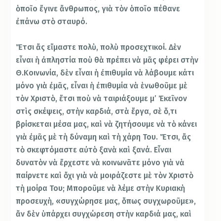
ὁποῖο ἔγινε ἄνθρωπος, γιὰ τὸν ὁποῖο πέθανε
ἐπάνω στὸ σταυρό.
Ἔτσι ἄς εἴμαστε πολὺ, πολὺ προσεχτικοί. Δὲν
εἶναι ἡ ἀπληστία ποὺ θὰ πρέπει νὰ μᾶς φέρει στὴν
Θ.Κοινωνία, δὲν εἶναι ἡ ἐπιθυμία νὰ λάβουμε κάτι
μόνο γιὰ ἐμᾶς, εἶναι ἡ ἐπιθυμία νὰ ἑνωθοῦμε μὲ
τὸν Χριστὸ, ἔτσι ποὺ νὰ ταιριάξουμε μ’ Ἐκεῖνον
στὶς σκέψεις, στὴν καρδιά, στὰ ἔργα, σὲ ὅ,τι
βρίσκεται μέσα μας, καὶ νὰ ζητήσουμε νὰ τὸ κάνει
γιὰ ἐμᾶς μὲ τὴ δύναμη καὶ τὴ χάρη Του. Ἔτσι, ἄς
τὸ σκεφτόμαστε αὐτὸ ξανὰ καὶ ξανά. Εἶναι
δυνατὸν νὰ ἔρχεστε νὰ κοινωνᾶτε μόνο γιὰ νὰ
παίρνετε καὶ ὄχι γιὰ νὰ μοιράζεστε μὲ τὸν Χριστὸ
τὴ μοίρα Του; Μποροῦμε νὰ λέμε στὴν Κυριακὴ
προσευχὴ, «συγχώρησε μας, ὅπως συγχωροῦμε»,
ἄν δὲν ὑπάρχει συγχώρεση στὴν καρδιά μας, καὶ