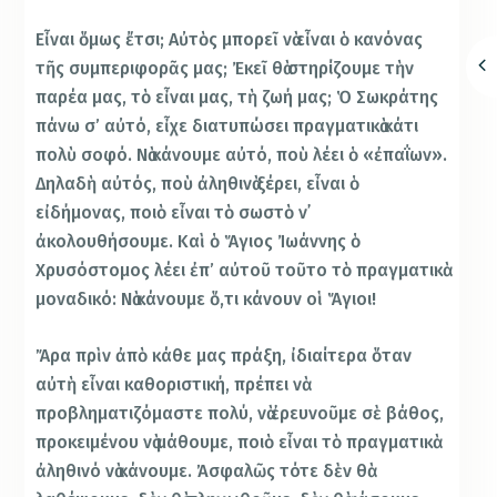
Εἶναι ὅμως ἔτσι; Αὐτὸς μπορεῖ νὰ εἶναι ὁ κανόνας
τῆς συμπεριφορᾶς μας; Ἐκεῖ θὰ στηρίζουμε τὴν
παρέα μας, τὸ εἶναι μας, τὴ ζωή μας; Ὁ Σωκράτης
πάνω σ’ αὐτό, εἶχε διατυπώσει πραγματικὰ κάτι
πολὺ σοφό. Νὰ κάνουμε αὐτό, ποὺ λέει ὁ «ἐπαΐων».
Δηλαδὴ αὐτός, ποὺ ἀληθινὰ ξέρει, εἶναι ὁ
εἰδήμονας, ποιὸ εἶναι τὸ σωστὸ ν᾽
ἀκολουθήσουμε. Καὶ ὁ Ἅγιος Ἰωάννης ὁ
Χρυσόστομος λέει ἐπ’ αὐτοῦ τοῦτο τὸ πραγματικὰ
μοναδικό: Νὰ κάνουμε ὅ,τι κάνουν οἱ Ἅγιοι!
Ἄρα πρὶν ἀπὸ κάθε μας πράξη, ἰδιαίτερα ὅταν
αὐτὴ εἶναι καθοριστική, πρέπει νὰ
προβληματιζόμαστε πολύ, νὰ ἐρευνοῦμε σὲ βάθος,
προκειμένου νὰ μάθουμε, ποιὸ εἶναι τὸ πραγματικὰ
ἀληθινό νὰ κάνουμε. Ἀσφαλῶς τότε δὲν θὰ