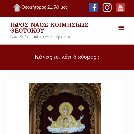
Θεομήτορος 21, Άλιμος
ΙΕΡΌΣ ΝΑΌΣ ΚΟΙΜΉΣΕΩΣ
ΘΕΟΤΌΚΟΥ
Άνω Καλαμακίου Θεομήτορος
Κάνεις ὅ,τι λέει ὁ κόσμος ;