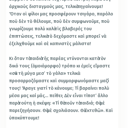
ἀρχικοὺς δισταγμούς μας, τελικὰ πηγαίνουμε!
Ὅταν οἱ φίλοι μας προσφέρουν τσιγάρο, παρόλο
ποὺ δὲν τὸ θέλουμε, ποὺ δὲν συμφωνοῦμε, ποὺ
γνωρίζουμε πολὺ καλὰ τὶς βλαβερές του
ἐπιπτώσεις, τελικὰ τὸ δεχόμαστε καὶ μπορεῖ νὰ
ἐξελιχθοῦμε καὶ σὲ καπνιστὲς μάλιστα!
Κι ὅταν τὰ παιδιὰ τῆς παρέας ντύνονται κατὰ τὸν
δικό τους (ὁμοιόμορφο) τρόπο κι ἐμεῖς εἴμαστε
«σὰν τὴ μύγα μεσ’ τὸ γάλα» τελικὰ
προσαρμοζόμαστε καὶ συμμορφωνόμαστε μαζί
τους! Ἆραγε γιατί τὸ κάνουμε; Τί βαραίνει πολὺ
μέσα μας καί μᾶς… πείθει; Δὲν εἶναι τίποτ’ ἄλλο
παρὰ τούτη ἡ σκέψη: «Τί θὰ ποῦν τὰ παιδιά; Θὰ μὲ
παρεξηγήσουν. Θὰ μὲ σχολιάσουν. Θὰ ἐκτεθῶ». Καὶ
ὑποκύπτουμε!