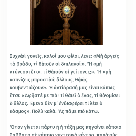
Συχνὰ οἱ γονεῖς, καλοί μου φίλοι, λένε: «Μὴ ἀργεῖς
τὸ βράδυ, τί θὰ ποῦν οἱ διπλανοί;». Ἢ «μὴ
ντύνεσαι ἔτσι, τί θὰ ποῦν οἱ γείτονες;». Ἢ «μὴ
καπνίζεις μπροστὰ σὲ ἄλλους, θὰ μᾶς
κουβεντιάζουν». Ἡ ἀντίδρασή μας εἶναι κάπως
ἔτσι: «Ἀφῆστέ με πιά! Τί θὰ πεῖ ὁ ἕνας, τί θὰ νομίσει
ὁ ἄλλος. Ἐμένα δὲν μ’ ἐνδιαφέρει τί λέει ὁ
κόσμος». Πολὺ καλά. Ἂς πᾶμε πιὸ κάτω.
Ὅταν γίνεται πάρτυ ἢ ἡ τάξη μας πηγαίνει κάποιο
Σάββατο σὲ κάποιο νυχτερινὸ κέντρο, παρὰ τοὺς