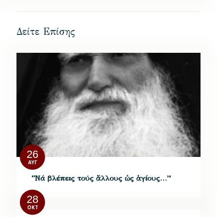
Δείτε Επίσης
26
ΑΥΓ
“Νά βλέπεις τούς ἄλλους ὡς ἁγίους…”
28
ΟΚΤ