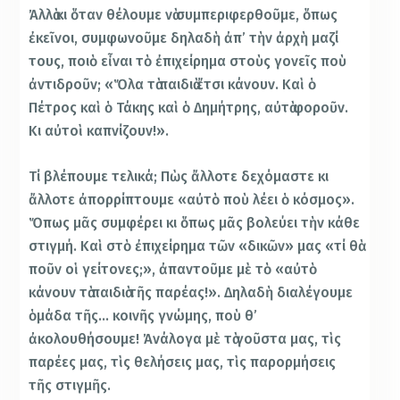
Ἀλλὰ κι ὅταν θέλουμε νὰ συμπεριφερθοῦμε, ὅπως
ἐκεῖνοι, συμφωνοῦμε δηλαδὴ ἀπ’ τὴν ἀρχὴ μαζί
τους, ποιὸ εἶναι τὸ ἐπιχείρημα στοὺς γονεῖς ποὺ
ἀντιδροῦν; «Ὅλα τὰ παιδιὰ ἔτσι κάνουν. Καὶ ὁ
Πέτρος καὶ ὁ Τάκης καὶ ὁ Δημήτρης, αὐτὰ φοροῦν.
Κι αὐτοὶ καπνίζουν!».
Τί βλέπουμε τελικά; Πὼς ἄλλοτε δεχόμαστε κι
ἄλλοτε ἀπορρίπτουμε «αὐτὸ ποὺ λέει ὁ κόσμος».
Ὅπως μᾶς συμφέρει κι ὅπως μᾶς βολεύει τὴν κάθε
στιγμή. Καὶ στὸ ἐπιχείρημα τῶν «δικῶν» μας «τί θὰ
ποῦν οἱ γείτονες;», ἀπαντοῦμε μὲ τὸ «αὐτὸ
κάνουν τὰ παιδιὰ τῆς παρέας!». Δηλαδὴ διαλέγουμε
ὁμάδα τῆς… κοινῆς γνώμης, ποὺ θ’
ἀκολουθήσουμε! Ἀνάλογα μὲ τὰ γοῦστα μας, τὶς
παρέες μας, τὶς θελήσεις μας, τὶς παρορμήσεις
τῆς στιγμῆς.