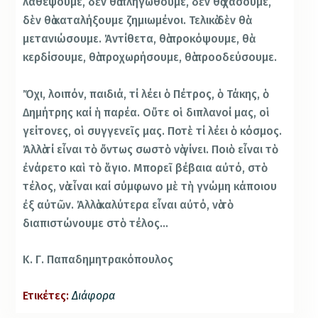
λαθέψουμε, δὲν θὰ πληγωθοῦμε, δὲν θὰ χάσουμε,
δὲν θὰ καταλήξουμε ζημιωμένοι. Τελικὰ δὲν θὰ
μετανιώσουμε. Ἀντίθετα, θὰ προκόψουμε, θὰ
κερδίσουμε, θὰ προχωρήσουμε, θὰ προοδεύσουμε.
Ὄχι, λοιπόν, παιδιά, τί λέει ὁ Πέτρος, ὁ Τάκης, ὁ
Δημήτρης καί ἡ παρέα. Οὔτε οἱ διπλανοί μας, οἱ
γείτονες, οἱ συγγενεῖς μας. Ποτὲ τί λέει ὁ κόσμος.
Ἀλλὰ τί εἶναι τὸ ὄντως σωστὸ νὰ γίνει. Ποιὸ εἶναι τὸ
ἐνάρετο καὶ τὸ ἅγιο. Μπορεῖ βέβαια αὐτό, στὸ
τέλος, νὰ εἶναι καί σύμφωνο μὲ τὴ γνώμη κάποιου
ἐξ αὐτῶν. Ἀλλὰ καλύτερα εἶναι αὐτό, νὰ τὸ
διαπιστώνουμε στὸ τέλος…
Κ. Γ. Παπαδημητρακόπουλος
Ετικέτες:
Διάφορα