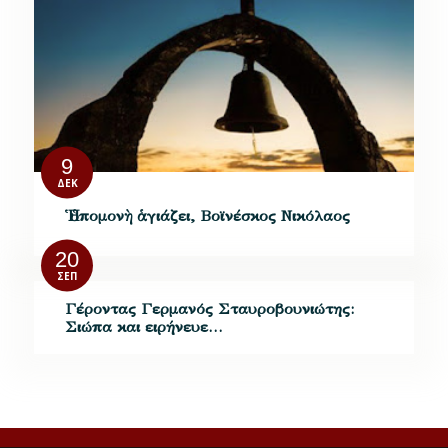
9
ΔΕΚ
Ἡ ὑπομονὴ ἁγιάζει, Βοϊνέσκος Νικόλαος
20
ΣΕΠ
Γέροντας Γερμανός Σταυροβουνιώτης:
Σιώπα και ειρήνευε…