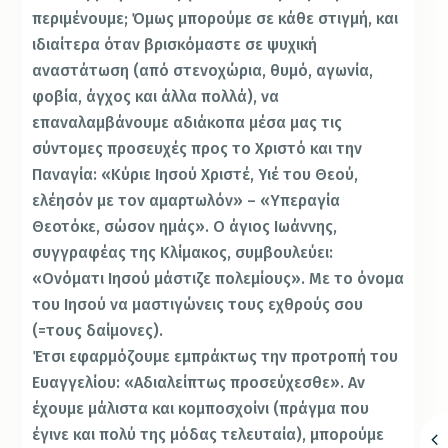
περιμένουμε; Όμως μπορούμε σε κάθε στιγμή, και
ιδιαίτερα όταν βρισκόμαστε σε ψυχική
αναστάτωση (από στενοχώρια, θυμό, αγωνία,
φοβία, άγχος και άλλα πολλά), να
επαναλαμβάνουμε αδιάκοπα μέσα μας τις
σύντομες προσευχές προς το Χριστό και την
Παναγία: «Κύριε Ιησού Χριστέ, Υιέ του Θεού,
ελέησόν με τον αμαρτωλόν» – «Υπεραγία
Θεοτόκε, σώσον ημάς». Ο άγιος Ιωάννης,
συγγραφέας της Κλίμακος, συμβουλεύει:
«Ονόματι Ιησού μάστιζε πολεμίους». Με το όνομα
του Ιησού να μαστιγώνεις τους εχθρούς σου
(=τους δαίμονες).
Έτσι εφαρμόζουμε εμπράκτως την προτροπή του
Ευαγγελίου: «Αδιαλείπτως προσεύχεσθε». Αν
έχουμε μάλιστα και κομποσχοίνι (πράγμα που
έγινε και πολύ της μόδας τελευταία), μπορούμε