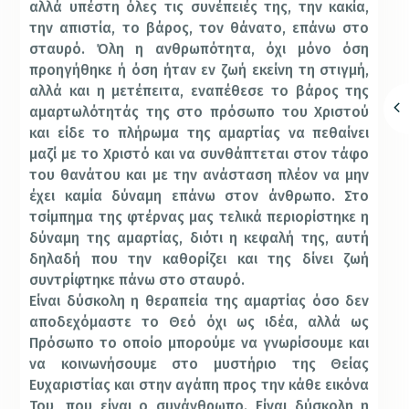
αλλά υπέστη όλες τις συνέπειές της, την κακία,
την απιστία, το βάρος, τον θάνατο, επάνω στο
σταυρό. Όλη η ανθρωπότητα, όχι μόνο όση
προηγήθηκε ή όση ήταν εν ζωή εκείνη τη στιγμή,
αλλά και η μετέπειτα, εναπέθεσε το βάρος της
αμαρτωλότητάς της στο πρόσωπο του Χριστού
και είδε το πλήρωμα της αμαρτίας να πεθαίνει
μαζί με το Χριστό και να συνθάπτεται στον τάφο
του θανάτου και με την ανάσταση πλέον να μην
έχει καμία δύναμη επάνω στον άνθρωπο. Στο
τσίμπημα της φτέρνας μας τελικά περιορίστηκε η
δύναμη της αμαρτίας, διότι η κεφαλή της, αυτή
δηλαδή που την καθορίζει και της δίνει ζωή
συντρίφτηκε πάνω στο σταυρό.
Είναι δύσκολη η θεραπεία της αμαρτίας όσο δεν
αποδεχόμαστε το Θεό όχι ως ιδέα, αλλά ως
Πρόσωπο το οποίο μπορούμε να γνωρίσουμε και
να κοινωνήσουμε στο μυστήριο της Θείας
Ευχαριστίας και στην αγάπη προς την κάθε εικόνα
Του, που είναι ο συνάνθρωπο. Είναι δύσκολη η