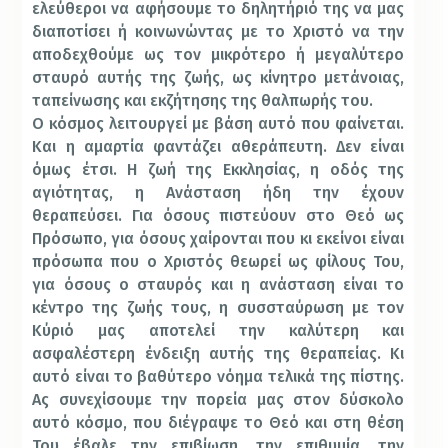
ελεύθεροι να αφήσουμε το δηλητήριό της να μας
διαποτίσει ή κοινωνώντας με το Χριστό να την
αποδεχθούμε ως τον μικρότερο ή μεγαλύτερο
σταυρό αυτής της ζωής, ως κίνητρο μετάνοιας,
ταπείνωσης και εκζήτησης της θαλπωρής του.
Ο κόσμος λειτουργεί με βάση αυτό που φαίνεται.
Και η αμαρτία φαντάζει αθεράπευτη. Δεν είναι
όμως έτσι. Η ζωή της Εκκλησίας, η οδός της
αγιότητας, η Ανάσταση ήδη την έχουν
θεραπεύσει. Για όσους πιστεύουν στο Θεό ως
Πρόσωπο, για όσους χαίρονται που κι εκείνοι είναι
πρόσωπα που ο Χριστός θεωρεί ως φίλους Του,
για όσους ο σταυρός και η ανάσταση είναι το
κέντρο της ζωής τους, η συσσταύρωση με τον
Κύριό μας αποτελεί την καλύτερη και
ασφαλέστερη ένδειξη αυτής της θεραπείας. Κι
αυτό είναι το βαθύτερο νόημα τελικά της πίστης.
Ας συνεχίσουμε την πορεία μας στον δύσκολο
αυτό κόσμο, που διέγραψε το Θεό και στη θέση
Του έβαλε την επιβίωση, την επιθυμία, την