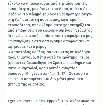
εύκολο να απαλλαγούμε από την αίσθηση της
ρυπαρότητάς μας έναντι του Θεού, από το ότι ο
Θεός και το θέλημά Του δεν είναι προτεραιότητα
στη ζωή μας, ότι η πορεία μας, λιγότερο ή
περισσότερο, στον κόσμο αυτό χαρακτηρίζεται
από επιδράσεις του εκκοσμικευμένου πνεύματος,
ότι ενώ μετανοούμε ενίοτε για τα σφάλματά μας,
ξαναγυρίζουμε στα όσα έχουμε αποφασίσει να
αφήσουμε κατά μέρος.
Ο Απόστολος Παύλος, απαντώντας σε ανάλογο
προβληματισμό, θέτει αυτό το ερώτημα: «ει δε
ζητούντες δικαιωθήναι εν Χριστώ ευρέθημεν και
αυτοί αμαρτωλοί, άρα Χριστός αμαρτίας
Γαλ.
διάκονος; Μη γένοιτο» (
2, 17). Ωστόσο το
ερώτημα παραμένει. Και δεν μένει μόνο στο
ζήτημα της αμαρτίας.
Έχει να κάνει με την εμμονή των ανθρώπων σε