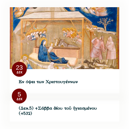
23
ΔΕΚ
Εν όψει των Χριστουγέννων
5
ΔΕΚ
(Δεκ.5) +Σάββα ὁσίου τοῦ ἠγιασμένου
(+532)