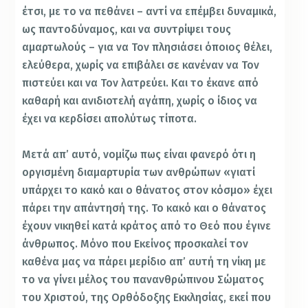
έτσι, με το να πεθάνει – αντί να επέμβει δυναμικά,
ως παντοδύναμος, και να συντρίψει τους
αμαρτωλούς – για να Τον πλησιάσει όποιος θέλει,
ελεύθερα, χωρίς να επιβάλει σε κανέναν να Τον
πιστεύει και να Τον λατρεύει. Και το έκανε από
καθαρή και ανιδιοτελή αγάπη, χωρίς ο ίδιος να
έχει να κερδίσει απολύτως τίποτα.
Μετά απ’ αυτό, νομίζω πως είναι φανερό ότι η
οργισμένη διαμαρτυρία των ανθρώπων «γιατί
υπάρχει το κακό και ο θάνατος στον κόσμο» έχει
πάρει την απάντησή της. Το κακό και ο θάνατος
έχουν νικηθεί κατά κράτος από το Θεό που έγινε
άνθρωπος. Μόνο που Εκείνος προσκαλεί τον
καθένα μας να πάρει μερίδιο απ’ αυτή τη νίκη με
το να γίνει μέλος του πανανθρώπινου Σώματος
του Χριστού, της Ορθόδοξης Εκκλησίας, εκεί που