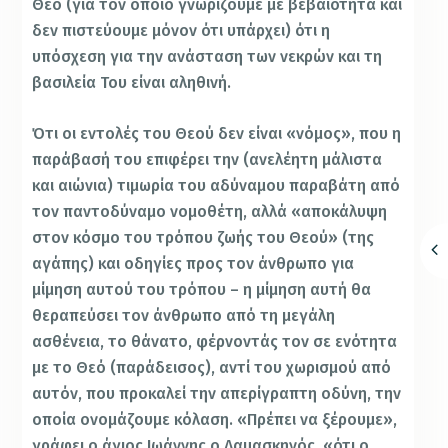
Θεό (για τον οποίο γνωρίζουμε με βεβαιότητα και
δεν πιστεύουμε μόνον ότι υπάρχει) ότι η
υπόσχεση για την ανάσταση των νεκρών και τη
βασιλεία Του είναι αληθινή.
Ότι οι εντολές του Θεού δεν είναι «νόμος», που η
παράβασή του επιφέρει την (ανελέητη μάλιστα
και αιώνια) τιμωρία του αδύναμου παραβάτη από
τον παντοδύναμο νομοθέτη, αλλά «αποκάλυψη
στον κόσμο του τρόπου ζωής του Θεού» (της
αγάπης) και οδηγίες προς τον άνθρωπο για
μίμηση αυτού του τρόπου – η μίμηση αυτή θα
θεραπεύσει τον άνθρωπο από τη μεγάλη
ασθένεια, το θάνατο, φέρνοντάς τον σε ενότητα
με το Θεό (παράδεισος), αντί του χωρισμού από
αυτόν, που προκαλεί την απερίγραπτη οδύνη, την
οποία ονομάζουμε κόλαση. «Πρέπει να ξέρουμε»,
γράφει ο άγιος Ιωάννης ο Δαμασκηνός, «ότι ο