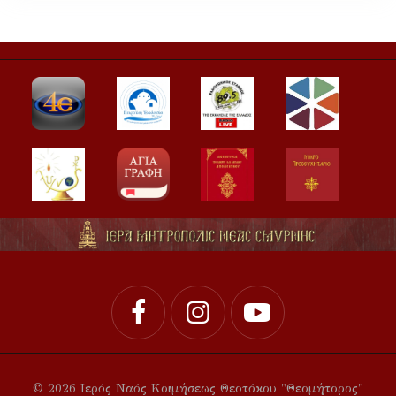
© 2026 Ιερός Ναός Κοιμήσεως Θεοτόκου "Θεομήτορος"