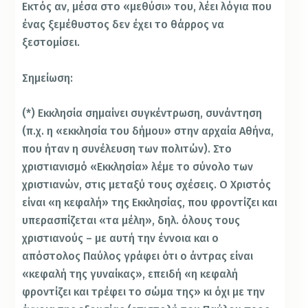
Εκτός αν, μέσα στο «μεθύσι» του, λέει λόγια που
ένας ξεμέθυστος δεν έχει το θάρρος να
ξεστομίσει.
Σημείωση:
(*) Εκκλησία σημαίνει συγκέντρωση, συνάντηση
(π.χ. η «εκκλησία του δήμου» στην αρχαία Αθήνα,
που ήταν η συνέλευση των πολιτών). Στο
χριστιανισμό «Εκκλησία» λέμε το σύνολο των
χριστιανών, στις μεταξύ τους σχέσεις. Ο Χριστός
είναι «η κεφαλή» της Εκκλησίας, που φροντίζει και
υπερασπίζεται «τα μέλη», δηλ. όλους τους
χριστιανούς – με αυτή την έννοια και ο
απόστολος Παύλος γράφει ότι ο άντρας είναι
«κεφαλή της γυναίκας», επειδή «η κεφαλή
φροντίζει και τρέφει το σώμα της» κι όχι με την