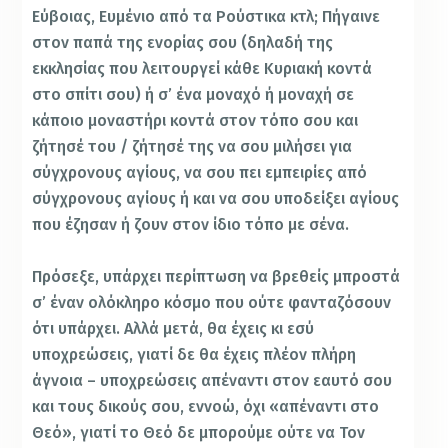
Εύβοιας, Ευμένιο από τα Ρούστικα κτλ; Πήγαινε
στον παπά της ενορίας σου (δηλαδή της
εκκλησίας που λειτουργεί κάθε Κυριακή κοντά
στο σπίτι σου) ή σ’ ένα μοναχό ή μοναχή σε
κάποιο μοναστήρι κοντά στον τόπο σου και
ζήτησέ του / ζήτησέ της να σου μιλήσει για
σύγχρονους αγίους, να σου πει εμπειρίες από
σύγχρονους αγίους ή και να σου υποδείξει αγίους
που έζησαν ή ζουν στον ίδιο τόπο με σένα.
Πρόσεξε, υπάρχει περίπτωση να βρεθείς μπροστά
σ’ έναν ολόκληρο κόσμο που ούτε φανταζόσουν
ότι υπάρχει. Αλλά μετά, θα έχεις κι εσύ
υποχρεώσεις, γιατί δε θα έχεις πλέον πλήρη
άγνοια – υποχρεώσεις απέναντι στον εαυτό σου
και τους δικούς σου, εννοώ, όχι «απέναντι στο
Θεό», γιατί το Θεό δε μπορούμε ούτε να Τον