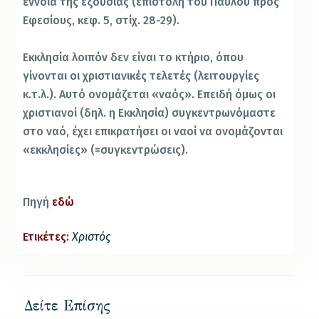
έννοια της εξουσίας (επιστολή του Παύλου προς
Εφεσίους, κεφ. 5, στίχ. 28-29).
Εκκλησία λοιπόν δεν είναι το κτήριο, όπου
γίνονται οι χριστιανικές τελετές (λειτουργίες
κ.τ.λ.). Αυτό ονομάζεται «ναός». Επειδή όμως οι
χριστιανοί (δηλ. η Εκκλησία) συγκεντρωνόμαστε
στο ναό, έχει επικρατήσει οι ναοί να ονομάζονται
«εκκλησίες» (=συγκεντρώσεις).
Πηγή
εδώ
Ετικέτες:
Χριστός
Δείτε Επίσης