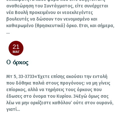
αναθεώρηση του Συντάγματος, είτε συνέρχεται
νέα Βουλή προκειμένου οι νεοεκλεγέντες
βουλευτές να δώσουν τον νενομισμένο και
καθιερωμένο (θρησκευτικό) όρκο. Ετσι, και σήμερα,
…
21
ΜΆΙ
Ο όρκος
Μτ 5, 33-3733«Έχετε επίσης ακούσει την εντολή
που δόθηκε παλιά στους προγόνους: να μη γίνεις
επίορκος, αλλά να τηρήσεις τους όρκους που
έδωσες στο όνομα του Κυρίου. 34Εγώ όμως σας
λέω να μην ορκίζεστε καθόλου’ ούτε στον ουρανό,
γιατί…