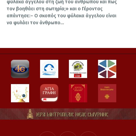
φύλακα άγγελου στη ζωή του ανθρώπου και πως
τον βοηθάει στη σωτηρία;» και ο Γέροντας
απάντησε:– Ο σκοπός του φύλακα άγγελου είναι
να φυλάει τον άνθρωπο…