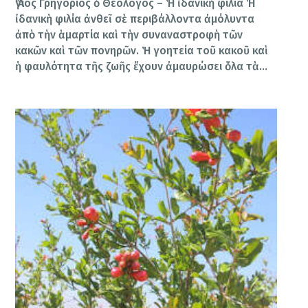
Ἅγιος Γρηγόριος ὁ Θεολόγος – Ἡ ἰδανικὴ φιλία Ἡ
ἰδανικὴ φιλία ἀνθεῖ σὲ περιβάλλοντα ἀμόλυντα
ἀπὸ τὴν ἁμαρτία καὶ τὴν συναναστροφὴ τῶν
κακῶν καὶ τῶν πονηρῶν. Ἡ γοητεία τοῦ κακοῦ καὶ
ἡ φαυλότητα τῆς ζωῆς ἔχουν ἀμαυρώσει ὅλα τὰ…