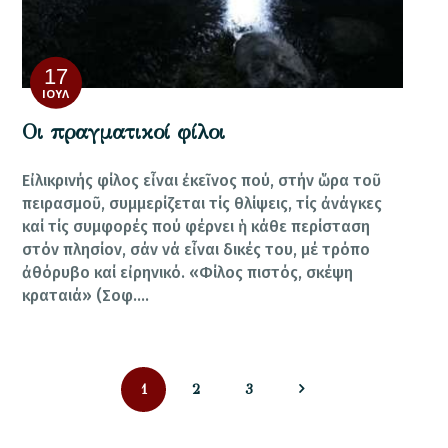
17
ΙΟΎΛ
Οι πραγματικοί φίλοι
Εἰλικρινής φίλος εἶναι ἐκεῖνος πού, στήν ὥρα τοῦ
πειρασμοῦ, συμμερίζεται τίς θλίψεις, τίς ἀνάγκες
καί τίς συμφορές πού φέρνει ἡ κάθε περίσταση
στόν πλησίον, σάν νά εἶναι δικές του, μέ τρόπο
ἀθόρυβο καί εἰρηνικό. «Φίλος πιστός, σκέψη
κραταιά» (Σοφ.…
Σελιδοποίηση
PAGE
PAGE
PAGE
1
2
>
3
άρθρων