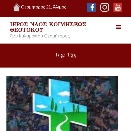
Θεομήτορος 21, Άλιμος
ΙΕΡΌΣ ΝΑΌΣ ΚΟΙΜΉΣΕΩΣ
ΘΕΟΤΌΚΟΥ
Άνω Καλαμακίου Θεομήτορος
Tag: Τὐχη