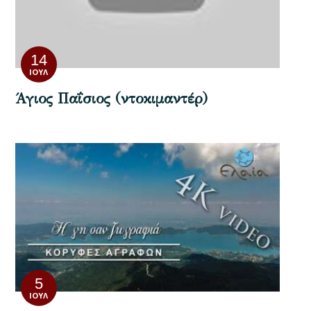
14
ΙΟΎΛ
Άγιος Παΐσιος (ντοκιμαντέρ)
5
ΙΟΎΛ