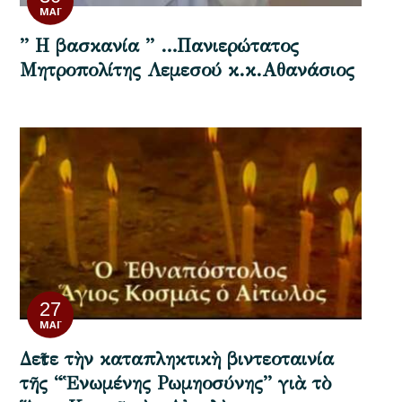
ΜΆΙ
” Η βασκανία ” …Πανιερώτατος
Μητροπολίτης Λεμεσού κ.κ.Αθανάσιος
27
ΜΆΙ
Δεῖτε τὴν καταπληκτικὴ βιντεοταινία
τῆς “Ἑνωμένης Ρωμηοσύνης” γιὰ τὸ