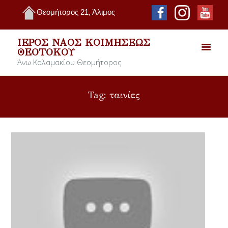
Θεομήτορος 21, Άλιμος
ΙΕΡΌΣ ΝΑΌΣ ΚΟΙΜΉΣΕΩΣ
ΘΕΟΤΌΚΟΥ
Άνω Καλαμακίου Θεομήτορος
Tag: ταινίες