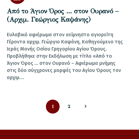
Από το Άγιον Όρος … στον Ουρανό –
(Αρχιμ. Γεώργιος Καψάνης)
Ευλαβικό αφιέρωμα στον αείμνηστο αγιορείτη
Γέροντα αρχιμ. Γεώργιο Καψάνη, Καθηγούμενο της
Ιεράς Μονής Οσίου Γρηγορίου Αγίου Όρους.
Προβλήθηκε στην Εκδήλωση με τίτλο «Από το
Άγιον Όρος … στον Ουρανό – Αφιέρωμα μνήμης
στις δύο σύγχρονες μορφές του Αγίου Όρους τον
αρχιμ.…
Σελιδοποίηση
PAGE
PAGE
1
>
2
άρθρων