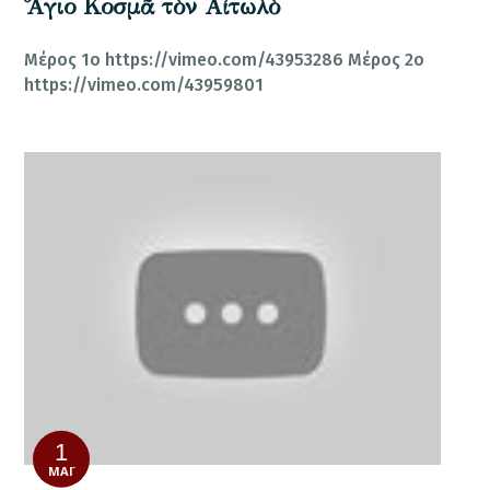
Ἅγιο Κοσμᾶ τὸν Αἰτωλὸ
Μέρος 1ο https://vimeo.com/43953286 Μέρος 2ο
https://vimeo.com/43959801
1
ΜΆΙ