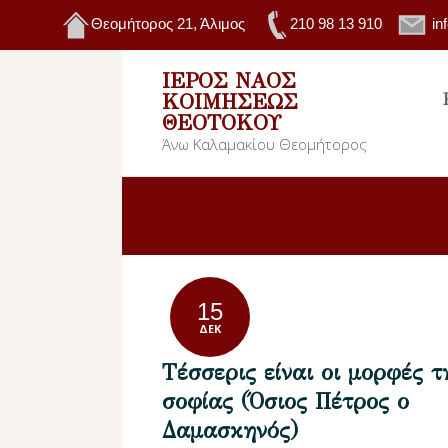
Θεομήτορος 21, Άλιμος
210 98 13 910
in
ΙΕΡΌΣ ΝΑΌΣ
ΚΟΙΜΉΣΕΩΣ
ΘΕΟΤΌΚΟΥ
Άνω Καλαμακίου Θεομήτορος
15
ΔΕΚ
Τέσσερις είναι οι μορφές τ
σοφίας (Όσιος Πέτρος ο
Δαμασκηνός)