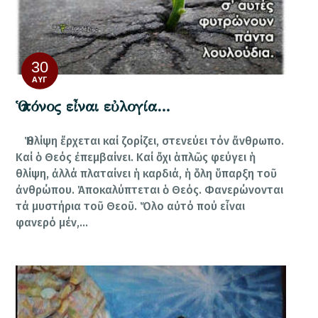
30
ΑΥΓ
Ὁ πόνος εἶναι εὐλογία…
Ἡ θλίψη ἔρχεται καί ζορίζει, στενεύει τόν ἄνθρωπο.
Καί ὁ Θεός ἐπεμβαίνει. Καί ὄχι ἁπλῶς φεύγει ἡ
θλίψη, ἀλλά πλαταίνει ἡ καρδιά, ἡ ὅλη ὕπαρξη τοῦ
ἀνθρώπου. Ἀποκαλύπτεται ὁ Θεός. Φανερώνονται
τά μυστήρια τοῦ Θεοῦ. Ὅλο αὐτό πού εἶναι
φανερό μέν,…