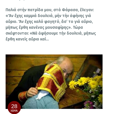
Παλιά στήν πατρίδα μου, στά Φάρασα, ἔλεγαν:
«Ἄν ἔχης καμμιά δουλειά, μήν τήν ἀφήνης γιά
αὔριο. Ἄν ἔχης καλό φαγητό, ἄσ’ το γιά αὔριο,
μήπως ἔρθη κανένας μουσαφίρης». Τώρα
σκέφτονται: «Νά ἀφήσουμε τήν δουλειά, μήπως
ἔρθη κανείς αὔριο καί…
28
ΙΟΎΛ