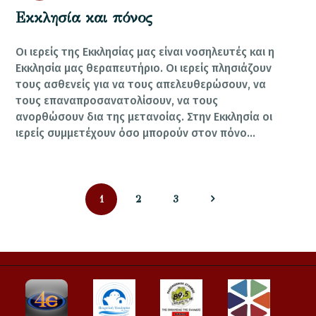
Εκκλησία και πόνος
Οι ιερείς της Εκκλησίας μας είναι νοσηλευτές και η
Εκκλησία μας θεραπευτήριο. Οι ιερείς πλησιά­ζουν
τους ασθενείς για να τους απελευθερώσουν, να
τους επαναπροσανατολίσουν, να τους
ανορθώσουν δια της μετανοίας. Στην Εκκλησία οι
ιερείς συμμετέχουν όσο μπορούν στον πόνο…
Σελιδοποίηση
PAGE
PAGE
PAGE
1
2
>
3
άρθρων