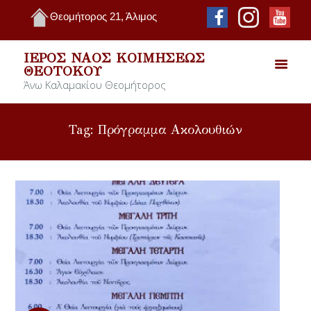
Θεομήτορος 21, Άλιμος
ΙΕΡΌΣ ΝΑΌΣ ΚΟΙΜΉΣΕΩΣ
ΘΕΟΤΌΚΟΥ
Άνω Καλαμακίου Θεομήτορος
Tag: Πρόγραμμα Ακολουθιών