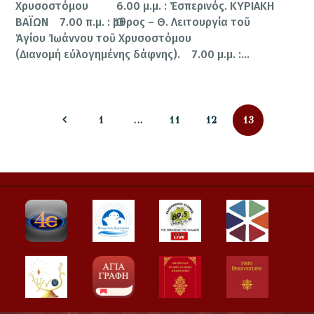
Χρυσοστόμου 6.00 μ.μ. : Ἑσπερινός. ΚΥΡΙΑΚΗ
ΒΑΪΩΝ 7.00 π.μ. : Ὄρθρος – Θ. Λειτουργία τοῦ
Ἁγίου Ἰωάννου τοῦ Χρυσοστόμου
(Διανομή εὐλογημένης δάφνης). 7.00 μ.μ. :…
Σελιδοποίηση
PAGE
PAGE
PAGE
PAGE
1
…
11
12
13
άρθρων