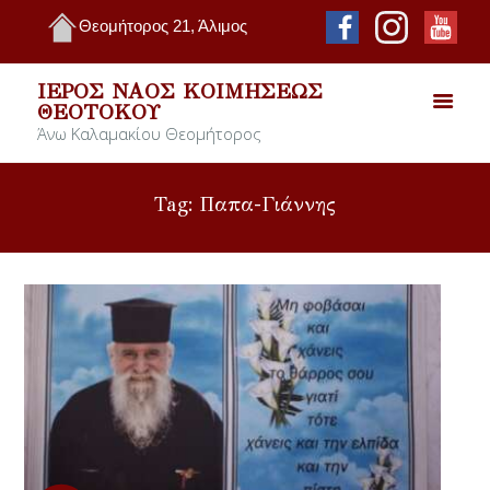
Θεομήτορος 21, Άλιμος
ΙΕΡΌΣ ΝΑΌΣ ΚΟΙΜΉΣΕΩΣ
ΘΕΟΤΌΚΟΥ
Άνω Καλαμακίου Θεομήτορος
Tag: Παπα-Γιάννης