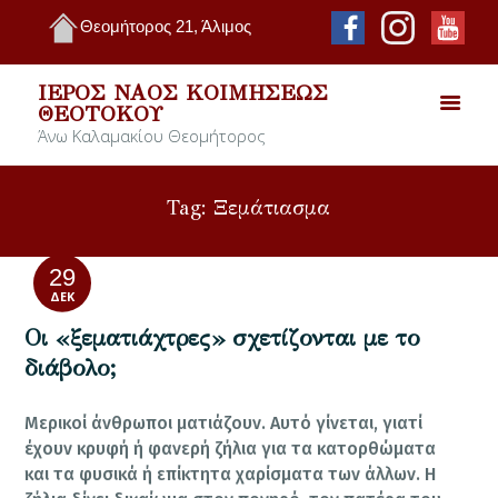
Θεομήτορος 21, Άλιμος
ΙΕΡΌΣ ΝΑΌΣ ΚΟΙΜΉΣΕΩΣ
ΘΕΟΤΌΚΟΥ
Άνω Καλαμακίου Θεομήτορος
Tag: Ξεμάτιασμα
29
ΔΕΚ
Οι «ξεματιάχτρες» σχετίζονται με το
διάβολο;
Μερικοί άνθρωποι ματιάζουν. Αυτό γίνεται, γιατί
έχουν κρυφή ή φανερή ζήλια για τα κατορθώματα
και τα φυσικά ή επίκτητα χαρίσματα των άλλων. Η