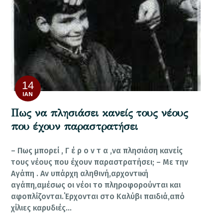
14
ΙΑΝ
Πως να πλησιάσει κανείς τους νέους
που έχουν παραστρατήσει
– Πως μπορεί , Γ έ ρ ο ν τ α ,να πλησιάση κανείς
τους νέους που έχουν παραστρατήσει; – Με την
Αγάπη . Αν υπάρχη αληθινή,αρχοντική
αγάπη,αμέσως οι νέοι το πληροφορούνται και
αφοπλίζονται.΄Ερχονται στο Καλύβι παιδιά,από
χίλιες καρυδιές…