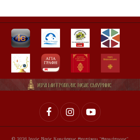
© 2026 Ιερός Ναός Κοιμήσεως Θεοτόκου "Θεομήτορος"