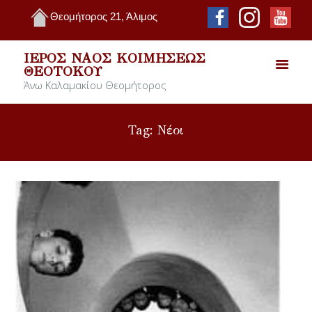
Θεομήτορος 21, Άλιμος
ΙΕΡΌΣ ΝΑΌΣ ΚΟΙΜΉΣΕΩΣ
ΘΕΟΤΌΚΟΥ
Άνω Καλαμακίου Θεομήτορος
Tag: Νέοι