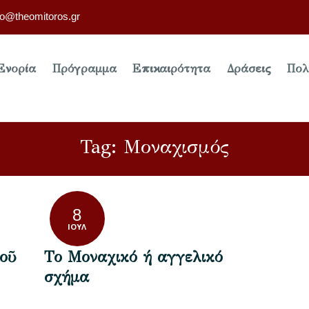
fo@theomitoros.gr
Ενορία
Πρόγραμμα
Επικαιρότητα
Δράσεις
Πολ
Tag: Μοναχισμός
8
ΙΟΎΛ
οῦ
Το Μοναχικό ή αγγελικό
σχήμα