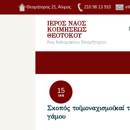
Θεομήτορος 21, Άλιμος
210 98 13 910
in
ΙΕΡΌΣ ΝΑΌΣ
ΚΟΙΜΉΣΕΩΣ
ΘΕΟΤΌΚΟΥ
Άνω Καλαμακίου Θεομήτορος
15
ΙΑΝ
Σκοπός τοῦ μοναχισμοῦ καί τ
γάμου