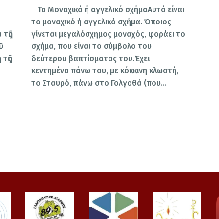
Το Μοναχικό ή αγγελικό σχήμαΑυτό είναι
το μοναχικό ή αγγελικό σχήμα. Όποιος
 τῆς
γίνεται μεγαλόσχημος μοναχός, φοράει το
ῦ
σχήμα, που είναι το σύμβολο του
 τῆς
δεύτερου βαπτίσματος του.Έχει
κεντημένο πάνω του, με κόκκινη κλωστή,
το Σταυρό, πάνω στο Γολγοθά (που…