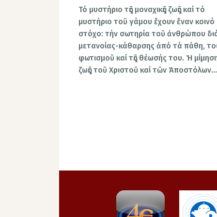
Τό μυστήριο τῆς μοναχικῆς ζωῆς καί τό
μυστήριο τοῦ γάμου ἔχουν ἕναν κοινό
στόχο: τήν σωτηρία τοῦ ἀνθρώπου διά
μετανοίας-κάθαρσης ἀπό τά πάθη, το
φωτισμοῦ καί τῆς θέωσής του. Ἡ μίμηση
ζωῆς τοῦ Χριστοῦ καί τῶν Ἀποστόλων…