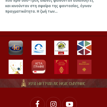
που πριν δυο-τρεις αιώνες φαίνονταν αδιανόητες
και κινούνταν στη σφαίρα της φαντασίας, έγιναν
πραγματικότητα. Η ζωή των…