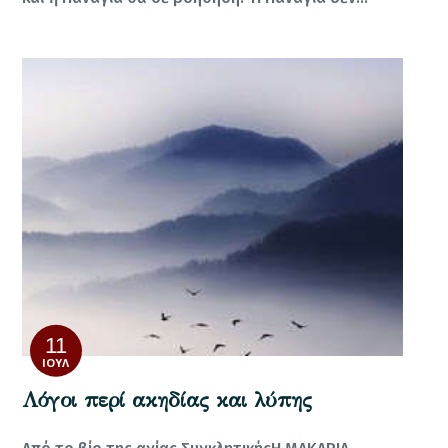
11
ΙΟΎΛ
Λόγοι περί ακηδίας και λύπης