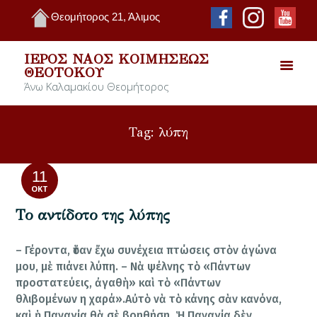
Θεομήτορος 21, Άλιμος
ΙΕΡΌΣ ΝΑΌΣ ΚΟΙΜΉΣΕΩΣ
ΘΕΟΤΌΚΟΥ
Άνω Καλαμακίου Θεομήτορος
Tag: λύπη
11
ΟΚΤ
Το αντίδοτο της λύπης
– Γέροντα, ὅταν ἔχω συνέχεια πτώσεις στὸν ἀγώνα
μου, μὲ πιάνει λύπη. – Νὰ ψέλνης τὸ «Πάντων
προστατεύεις, ἀγαθὴ» καὶ τὸ «Πάντων
θλιβοµένων η χαρά».Αὐτὸ νὰ τὸ κάνης σὰν κανόνα,
καὶ ἡ Παναγία θὰ σὲ βοηθήση. Ἡ Παναγία δὲν…