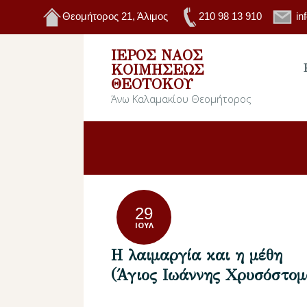
Θεομήτορος 21, Άλιμος
210 98 13 910
in
ΙΕΡΌΣ ΝΑΌΣ
ΚΟΙΜΉΣΕΩΣ
ΘΕΟΤΌΚΟΥ
Άνω Καλαμακίου Θεομήτορος
29
ΙΟΎΛ
Η λαιμαργία και η μέθη
(Άγιος Ιωάννης Χρυσόστομ