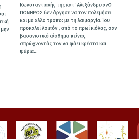
Κωνσταντιανής της κατ’ ΑλεξάνδρειανΟ
η
ΠΟΝΗΡΟΣ δεν άργησε να τον πολεμήσει
και
και με άλλο τρόπο: με τη λαιμαργία.Του
τική
προκαλεί λοιπόν , από το πρωί κιόλας, σαν
 μην
βασανιστικό αίσθημα πείνας,
σπρώχνοντάς τον να φάει κρέατα και
ψάρια…