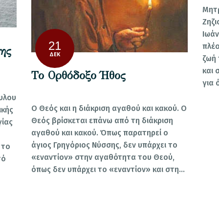
Μητ
Ζηζ
Ιωάν
21
πλέο
της
ΔΕΚ
ζωή 
και 
Το Ορθόδοξο Ήθος
για 
υλου
Ο Θεός και η διάκριση αγαθού και κακού. Ο
ικής
Θεός βρίσκεται επάνω από τη διάκριση
γίας
αγαθού και κακού. Όπως παρατηρεί ο
άγιος Γρηγόριος Νύσσης, δεν υπάρχει το
 το
«εναντίον» στην αγαθότητα του Θεού,
τό
όπως δεν υπάρχει το «εναντίον» και στη…