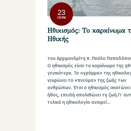
23
ΙΟΎΝ
Ηθικισμός: Το καρκίνωμα 
Ηθικής
του Aρχιμανδρίτη π. Παύλο Παπαδόπο
Ο ηθικισμός είναι το καρκίνωμα της ηθ
γενικότερα. Το «γράμμα» της ηθικολο
νεκρώνει το «πνεύμα» της ζωής των
ανθρώπων. Έτσι ο ηθικισμός σκοτώνει
ήθος, επειδή απολιθώνει τη ζωή.Γι’ αυ
τελικά η ηθικολογία αναιρεί…