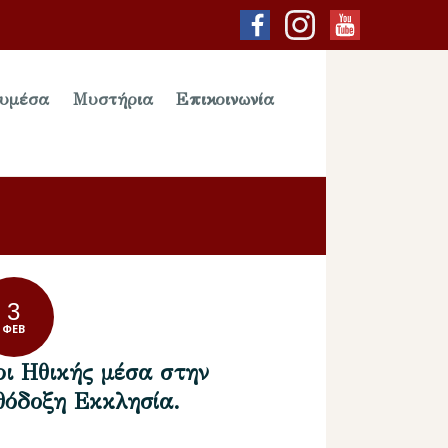
υμέσα
Μυστήρια
Επικοινωνία
3
ΦΕΒ
ρι Ηθικής μέσα στην
θόδοξη Εκκλησία.