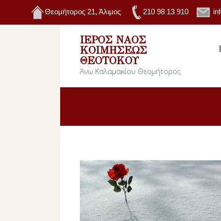
Θεομήτορος 21, Άλιμος
210 98 13 910
in
ΙΕΡΌΣ ΝΑΌΣ
ΚΟΙΜΉΣΕΩΣ
ΘΕΟΤΌΚΟΥ
Άνω Καλαμακίου Θεομήτορος