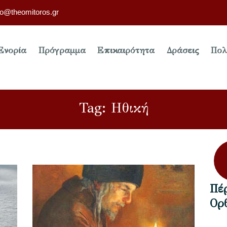
fo@theomitoros.gr
Ενορία
Πρόγραμμα
Επικαιρότητα
Δράσεις
Πολ
Tag: Ηθική
Πέ
Ορ