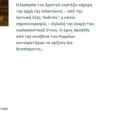
Η Εκκλησία του Χριστού εορτάζει σήμερα
την αρχή της Ινδικτιώνος – από την
λατινική λέξη “indictio”, η οποία
σημαίνειορισμός – δηλαδή την έναρξι του
εκκλησιαστικού έτους. Ο όρος προήλθε
από την συνήθεια των Ρωμαίων
αυτοκρατόρων να ορίζουν δια
θεσπίσματος…
α
 και