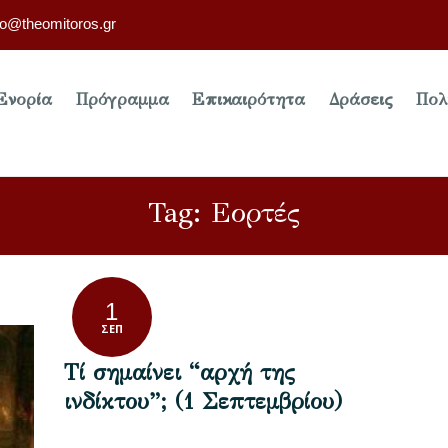
fo@theomitoros.gr
Ενορία
Πρόγραμμα
Επικαιρότητα
Δράσεις
Πολ
Tag: Εορτές
1
ΣΕΠ
Τί σημαίνει “αρχή της
ινδίκτου”; (1 Σεπτεμβρίου)