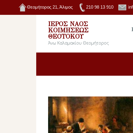
Θεομήτορος 21, Άλιμος
210 98 13 910
in
ΙΕΡΌΣ ΝΑΌΣ
ΚΟΙΜΉΣΕΩΣ
ΘΕΟΤΌΚΟΥ
Άνω Καλαμακίου Θεομήτορος