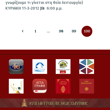
γνωρίζουμε τι γίνεται στη θεία λειτουργία)
ΚΥΡΙΑΚΗ 11-3-2012 Ὥρα 6:00 μ.μ.
Σελιδοποίηση
PAGE
PAGE
PAGE
PAGE
1
…
98
99
100
άρθρων