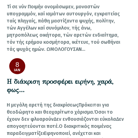
Τί σε νύν Ποιμήν ονομάσωμεν, μοναστών
υπογραμμόν, καί ιαμάτων αυτουργόν, εγκρατείας
ταίς πληγαίς, πάθη μαστίξαντα ψυχής, πολίτην,
τών Αγγέλων καί συνόμιλον, τής άνω,
μητροπόλεως οικήτορα, τών αρετών ενδιαίτημα,
τόν τής ερήμου κοσμήτορα, ικέτευε, τού σωθήναι
τάς ψυχάς ημών. ΩΜΟΛΟΓΟΥΣΑΝ…
8
ΙΑΝ
Η διάκριση προσφέρει ειρήνη, χαρά,
φως…
Η μεγάλη αρετή της διακρίσεωςΠρόκειται για
θεοδώρητο και θεοχαρίτωτο χάρισμα.Όσοι το
έχουν δεν φλυαρούνΔεν ενθουσιάζονται εύκολαΔεν
απογοητεύονται ποτέ.Ο διακριτικός ποιμένας
παραδειγματίζειΕιρηνοποιεί, ανέχεται και