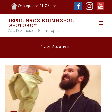
Θεομήτορος 21, Άλιμος
ΙΕΡΌΣ ΝΑΌΣ ΚΟΙΜΉΣΕΩΣ
ΘΕΟΤΌΚΟΥ
Άνω Καλαμακίου Θεομήτορος
Tag: Διάκριση