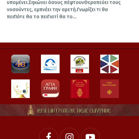
υπομένει.Σηκώνει όσους πέφτουνΘεραπεύει τους
νοσούντες, εμπνέει την αρετή.Γνωρίζει τι θα
πειΠότε θα το πειΓιατί θα το…