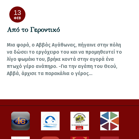
13
ΦΕΒ
Από το Γεροντικό
Mια φορά, ο Αββάς Αγάθωνας, πήγαινε στην πόλη
να δώσει το εργόχειρο του και να προμηθευτεί το
λίγο ψωμάκι του, βρήκε κοντά στην αγορά ένα
πτωχό γέρο ανάπηρο. -Για την αγάπη του Θεού,
Αββά, άρχισε τα παρακάλια ο γέρος…