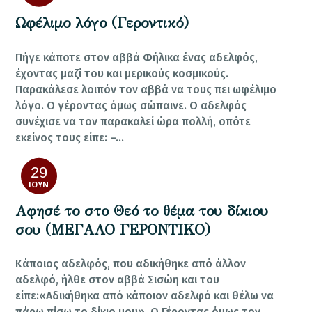
Ωφέλιμο λόγο (Γεροντικό)
Πήγε κάποτε στον αββά Φήλικα ένας αδελφός,
έχοντας μαζί του και μερικούς κοσμικούς.
Παρακάλεσε λοιπόν τον αββά να τους πει ωφέλιμο
λόγο. Ο γέροντας όμως σώπαινε. Ο αδελφός
συνέχισε να τον παρακαλεί ώρα πολλή, οπότε
εκείνος τους είπε: –…
29
ΙΟΎΝ
Αφησέ το στο Θεό το θέμα του δίκιου
σου (ΜΕΓΑΛΟ ΓΕΡΟΝΤΙΚΟ)
Κάποιος αδελφός, που αδικήθηκε από άλλον
αδελφό, ήλθε στον αββά Σισώη και του
είπε:«Αδικήθηκα από κάποιον αδελφό και θέλω να
πάρω πίσω το δίκιο μου». Ο Γέροντας όμως τον