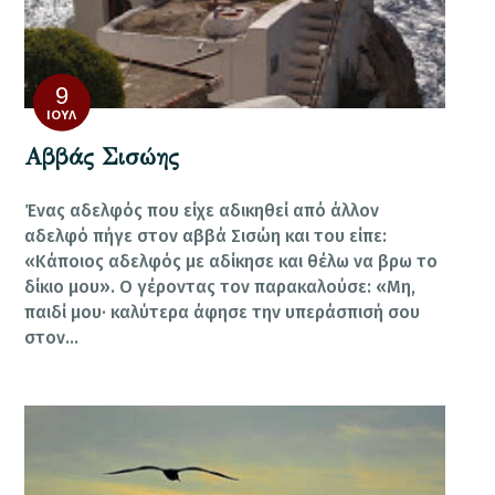
9
ΙΟΎΛ
Αββάς Σισώης
Ένας αδελφός που είχε αδικηθεί από άλλον
αδελφό πήγε στον αββά Σισώη και του είπε:
«Κάποιος αδελφός με αδίκησε και θέλω να βρω το
δίκιο μου». Ο γέροντας τον παρακαλούσε: «Μη,
παιδί μου· καλύτερα άφησε την υπεράσπισή σου
στον…