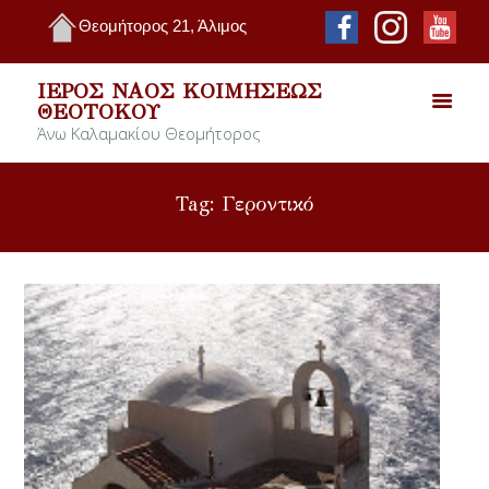
Θεομήτορος 21, Άλιμος
ΙΕΡΌΣ ΝΑΌΣ ΚΟΙΜΉΣΕΩΣ
ΘΕΟΤΌΚΟΥ
Άνω Καλαμακίου Θεομήτορος
Tag: Γεροντικό