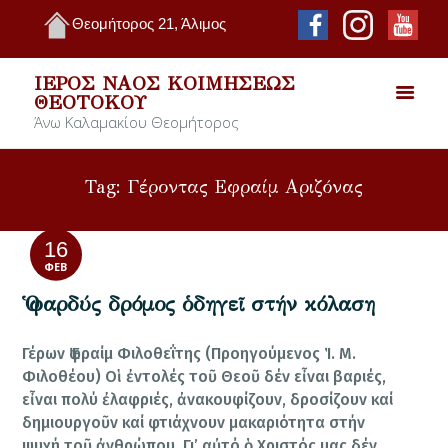
Θεομήτορος 21, Άλιμος
ΙΕΡΌΣ ΝΑΌΣ ΚΟΙΜΉΣΕΩΣ
ΘΕΟΤΌΚΟΥ
Άνω Καλαμακίου Θεομήτορος
Tag: Γέροντας Εφραίμ Αριζόνας
16
ΦΕΒ
Ὁ φαρδύς δρόμος ὁδηγεῖ στήν κόλαση
Γέρων Ἐφραίμ Φιλοθεΐτης (Προηγούμενος Ἱ. Μ.
Φιλοθέου) Οἱ ἐντολές τοῦ Θεοῦ δέν εἶναι βαριές,
εἶναι πολύ ἐλαφριές, ἀνακουφίζουν, δροσίζουν καί
δημιουργοῦν καί φτιάχνουν μακαριότητα στήν
ψυχή τοῦ ἀνθρώπου. Γι’ αὐτό ὁ Χριστός μας δέν