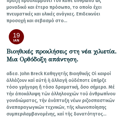
πράξη προσλαμβάνει τον κάθε άνθρωπο ως
μοναδικό και έτερο πρόσωπο, το οποίο έχει
πνευματικές και υλικές ανάγκες. Επιδεικνύει
προσοχή και σεβασμό στο…
19
ΙΑΝ
Βιοηθικές προκλήσεις στη νέα χιλιετία.
Μια Ορθόδοξη απάντηση.
αἰδεσ. John Breck Καθηγητῆς Βιοηθικῆς Οἱ καιροί
ἀλλάζουν καί αὐτή ἡ ἀλλαγή οὐδέποτε ὑπῆρξε
τόσο γρήγορη ἤ τόσο δραματική, ὅσο σήμερα. Μέ
τήν ἀποκάλυψη τῶν ἀλληλουχιῶν τοῦ ἀνθρωπίνου
γονιδιώματος, τήν ἀνάπτυξη νέων ριζοσπαστικῶν
ἀναπαραγωγικῶν τεχνικῶν, τῆς κλωνοποίησης
συμπεριλαμβανομένης, καί τῆς δυνατότητος…