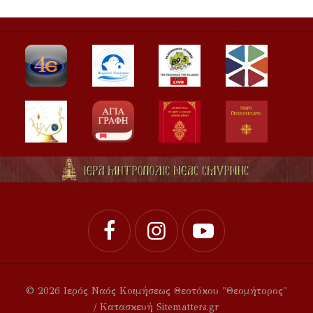
© 2026 Ιερός Ναός Κοιμήσεως Θεοτόκου "Θεομήτορος"
/ Κατασκευή Sitematters.gr