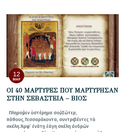
12
ΜΑΡ
ΟΙ 40 ΜΑΡΤΥΡΕΣ ΠΟΥ ΜΑΡΤΥΡΗΣΑΝ
ΣΤΗΝ ΣΕΒΑΣΤΕΙΑ – ΒΙΟΣ
Πληροῦμεν ὑστέρημα σοῦ, Σῶτερ,
πάθους,Τεσσαράκοντα, συντριβέντες τὰ
σκέλη.Ἀμφ’ ἐνάτῃ ἐάγη σκέλη ἀνδρῶν