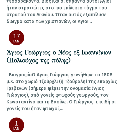
τεσσαράκοντα. Βίος Και οι σαράντα αυτοί Άγιοι
ήταν στρατιώτες στο πιο επίλεκτο τάγμα του
στρατού του Λικινίου. Όταν αυτός εξαπέλυσε
διωγμό κατά των χριστιανών, οι Άγιοι…
17
ΙΑΝ
Άγιος Γεώργιος ο Νέος εξ Ιωαννίνων
(Πολιούχος της πόλης)
ΒιογραφίαΟ Άγιος Γεώργιος γεννήθηκε το 1808
μ.Χ. στο χωριό Τζούρχλι (ή Τζούραλη) της επαρχίας
Γρεβενών (σήμερα φέρει την ονομασία Άγιος
Γεώργιος), από γονείς φτωχούς γεωργούς, τον
Κωνσταντίνο και τη Βασίλω. Ο Γεώργιος, επειδή οι
γονείς του ήταν φτωχοί,…
1
ΙΑΝ