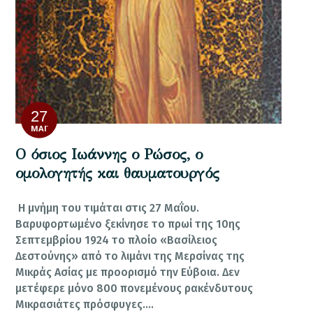
27
ΜΆΙ
Ο όσιος Ιωάννης ο Ρώσος, ο
ομολογητής και θαυματουργός
Η μνήμη του τιμάται στις 27 Μαΐου.
Βαρυφορτωμένο ξεκίνησε το πρωί της 10ης
Σεπτεμβρίου 1924 το πλοίο «Βασίλειος
Δεστούνης» από το λιμάνι της Μερσίνας της
Μικράς Ασίας με προορισμό την Εύβοια. Δεν
μετέφερε μόνο 800 πονεμένους ρακένδυτους
Μικρασιάτες πρόσφυγες.…