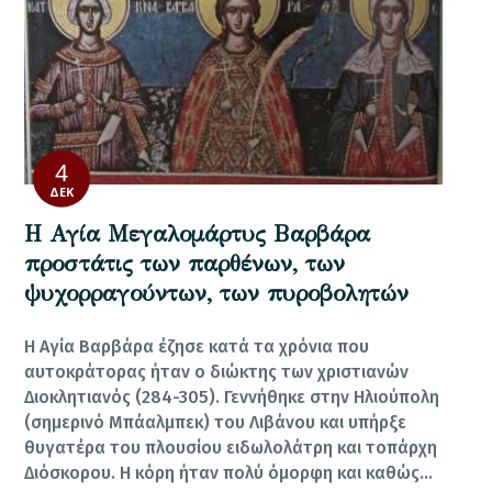
4
ΔΕΚ
Η Αγία Μεγαλομάρτυς Βαρβάρα
προστάτις των παρθένων, των
ψυχορραγούντων, των πυροβολητών
Η Αγία Βαρβάρα έζησε κατά τα χρόνια που
αυτοκράτορας ήταν ο διώκτης των χριστιανών
Διοκλητιανός (284-305). Γεννήθηκε στην Ηλιούπολη
(σημερινό Μπάαλμπεκ) του Λιβάνου και υπήρξε
θυγατέρα του πλουσίου ειδωλολάτρη και τοπάρχη
Διόσκορου. Η κόρη ήταν πολύ όμορφη και καθώς…