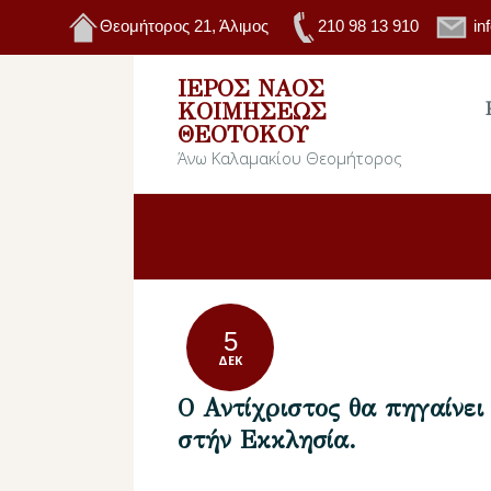
Θεομήτορος 21, Άλιμος
210 98 13 910
in
ΙΕΡΌΣ ΝΑΌΣ
ΚΟΙΜΉΣΕΩΣ
ΘΕΟΤΌΚΟΥ
Άνω Καλαμακίου Θεομήτορος
5
ΔΕΚ
O Αντίχριστος θα πηγαίνει
στήν Εκκλησία.