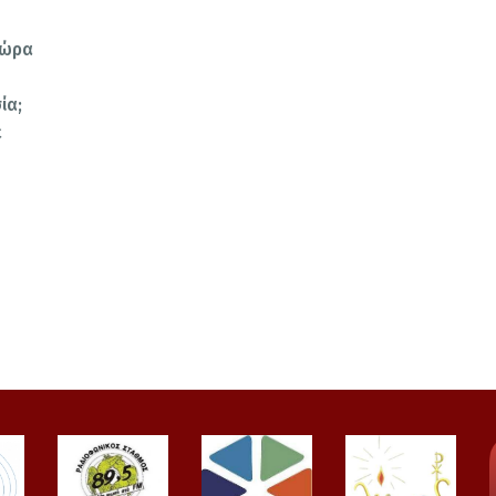
τώρα
ία;
ε