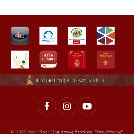
© 2026 Ιερός Ναός Κοιμήσεως Θεοτόκου "Θεομήτορος"