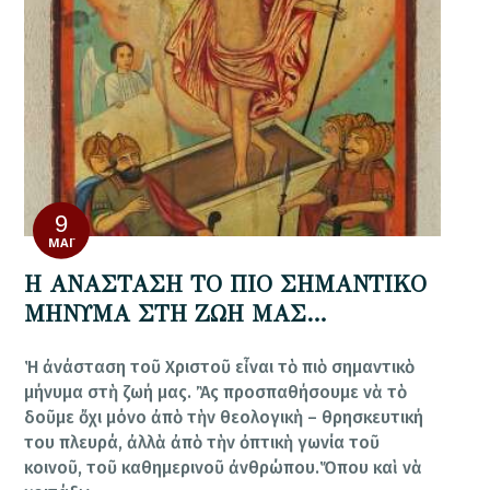
9
ΜΆΙ
Η ΑΝΑΣΤΑΣΗ ΤΟ ΠΙΟ ΣΗΜΑΝΤΙΚΟ
ΜΗΝΥΜΑ ΣΤΗ ΖΩΗ ΜΑΣ…
Ἡ ἀνάσταση τοῦ Χριστοῦ εἶναι τὸ πιὸ σημαντικὸ
μήνυμα στὴ ζωή μας. Ἂς προσπαθήσουμε νὰ τὸ
δοῦμε ὄχι μόνο ἀπὸ τὴν θεολογικὴ – θρησκευτική
του πλευρά, ἀλλὰ ἀπὸ τὴν ὀπτικὴ γωνία τοῦ
κοινοῦ, τοῦ καθημερινοῦ ἀνθρώπου.Ὅπου καὶ νὰ