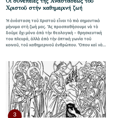
Οἱ συνέπειες της Ἀναστάσεως τοῦ
Χριστοῦ στήν καθημερινή ζωή
Ἡ ἀνάσταση τοῦ Χριστοῦ εἶναι τὸ πιὸ σημαντικὸ
μήνυμα στὴ ζωή μας. Ἂς προσπαθήσουμε νὰ τὸ
δοῦμε ὄχι μόνο ἀπὸ τὴν θεολογικὴ – θρησκευτική
του πλευρά, ἀλλὰ ἀπὸ τὴν ὀπτικὴ γωνία τοῦ
κοινοῦ, τοῦ καθημερινοῦ ἀνθρώπου. Ὅπου καὶ νὰ…
3