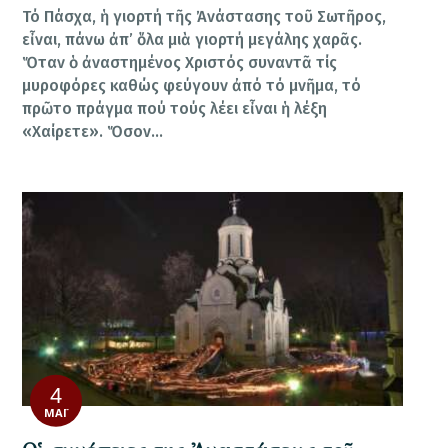
Τό Πάσχα, ἡ γιορτή τῆς Ἀνάστασης τοῦ Σωτῆρος,
εἶναι, πάνω ἀπ’ ὅλα μιὰ γιορτή μεγάλης χαρᾶς.
Ὅταν ὁ ἀναστημένος Χριστός συναντᾶ τίς
μυροφόρες καθώς φεύγουν ἀπό τό μνῆμα, τό
πρῶτο πράγμα πού τούς λέει εἶναι ἡ λέξη
«Χαίρετε». Ὅσον…
4
ΜΆΙ