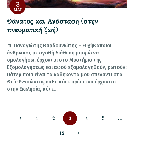
3
ΜΆΙ
Θάνατος και Ανάσταση (στην
πνευματική ζωή)
π. Παναγιώτης Βαρδουνιώτης – ΕυχήΚάποιοι
άνθρωποι, με αγαθή διάθεση μπορώ να
ομολογήσω, έρχονται στο Μυστήριο της
Εξομολογήσεως και αφού εξομολογηθούν, ρωτούν:
Πάτερ ποια είναι τα καθηκοντά μου απέναντι στο
Θεό; Εννοώντας κάθε πότε πρέπει να έρχονται
στην Εκκλησία, πότε…
Σελιδοποίηση
PAGE
PAGE
PAGE
PAGE
PAGE
1
2
3
4
5
…
άρθρων
PAGE
>
12