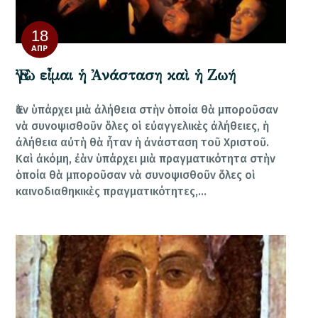
18
ΑΠΡ
Ἐγὼ εἶμαι ἡ Ἀνάσταση καὶ ἡ Ζωή
Ἐὰν ὑπάρχει μιὰ ἀλήθεια στὴν ὁποία θὰ μποροῦσαν
νὰ συνοψισθοῦν ὅλες οἱ εὐαγγελικὲς ἀλήθειες, ἡ
ἀλήθεια αὐτὴ θὰ ἦταν ἡ ἀνάσταση τοῦ Χριστοῦ.
Καὶ ἀκόμη, ἐὰν ὑπάρχει μιὰ πραγματικότητα στὴν
ὁποία θὰ μποροῦσαν νὰ συνοψισθοῦν ὅλες οἱ
καινοδιαθηκικὲς πραγματικότητες,…