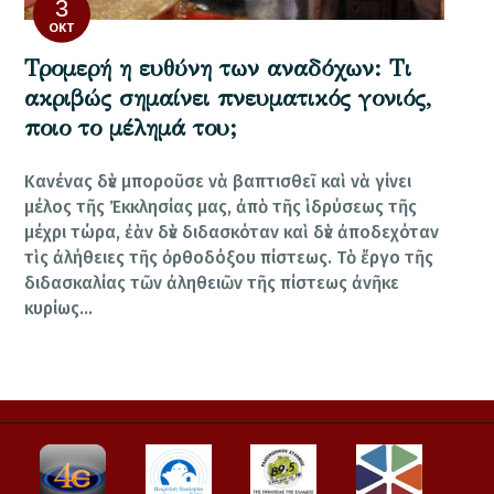
3
ΟΚΤ
Τρομερή η ευθύνη των αναδόχων: Τι
ακριβώς σημαίνει πνευματικός γονιός,
ποιο το μέλημά του;
Κανένας δὲν μποροῦσε νὰ βαπτισθεῖ καὶ νὰ γίνει
μέλος τῆς Ἐκκλησίας μας, ἀπὸ τῆς ἱδρύσεως τῆς
μέχρι τώρα, ἐὰν δὲν διδασκόταν καὶ δὲν ἀποδεχόταν
τὶς ἀλήθειες τῆς ὀρθοδόξου πίστεως. Τὸ ἔργο τῆς
διδασκαλίας τῶν ἀληθειῶν τῆς πίστεως ἀνῆκε
κυρίως…