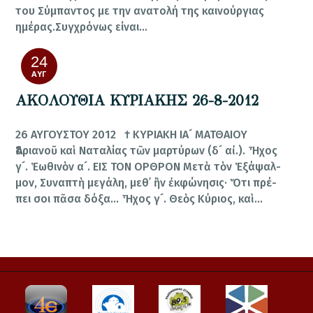
του Σύμπαντος με την ανατολή της καινούργιας
ημέρας.Συγχρόνως είναι…
24
ΑΥΓ
ΑΚΟΛΟΥΘΙΑ ΚΥΡΙΑΚΗΣ 26-8-2012
26 ΑΥΓΟΥΣΤΟΥ 2012 † ΚΥΡΙΑΚΗ ΙΑ´ ΜΑΤΘΑΙΟΥ
Ἀδριανοῦ καὶ Ναταλίας τῶν μαρτύρων (δ´ αἰ.). Ἦ­χος
γ´. Ἑ­ω­θι­νὸν α´. ΕΙΣ ΤΟΝ ΟΡΘΡΟΝ Με­τὰ τὸν Ἑ­ξά­ψαλ­
μον, Συ­να­πτὴ με­γά­λη, μεθ᾿ ἣν ἐκ­φώ­νη­σις· Ὅ­τι πρέ­
πει σοι πᾶ­σα δό­ξα… Ἦ­χος γ´. Θε­ὸς Κύ­ρι­ος, καὶ…