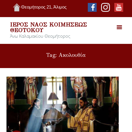
Θεομήτορος 21, Άλιμος
ΙΕΡΌΣ ΝΑΌΣ ΚΟΙΜΉΣΕΩΣ
ΘΕΟΤΌΚΟΥ
Άνω Καλαμακίου Θεομήτορος
Tag: Ακολουθία