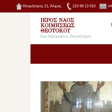
Θεομήτορος 21, Άλιμος
210 98 13 910
in
ΙΕΡΌΣ ΝΑΌΣ
ΚΟΙΜΉΣΕΩΣ
ΘΕΟΤΌΚΟΥ
Άνω Καλαμακίου Θεομήτορος