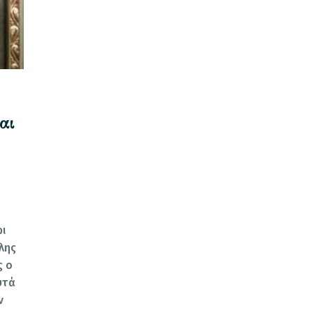
αι
ι
λης
ς ο
υτά
ν