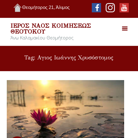
Θεομήτορος 21, Άλιμος
ΙΕΡΌΣ ΝΑΌΣ ΚΟΙΜΉΣΕΩΣ
ΘΕΟΤΌΚΟΥ
Άνω Καλαμακίου Θεομήτορος
Tag: Αγιος Ιωάννης Χρυσόστομος