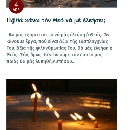
4
ΑΠΡ
Πῶς θά κάνω τόν Θεό νά μέ ἐλεήσει;
Ἀπό μᾶς ἐξαρτᾶται τό νά μᾶς ἐλεήση ὁ Θεός. Ἄν
κάνουμε ἔργα, πού εἶναι ἄξια τῆς εὐσπλαγχνίας
Του, ἄξια τῆς φιλανθρωπίας Του, θά μᾶς ἐλεήση ὁ
Θεός. Ἐάν, ὅμως, δέν ἐλεοῦμε τόν ἑαυτό μας,
ποιός θά μᾶς λυπηθῆ;Λυπήσου…