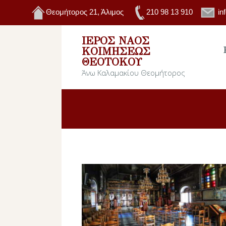
Θεομήτορος 21, Άλιμος
210 98 13 910
in
ΙΕΡΌΣ ΝΑΌΣ
ΚΟΙΜΉΣΕΩΣ
ΘΕΟΤΌΚΟΥ
Άνω Καλαμακίου Θεομήτορος