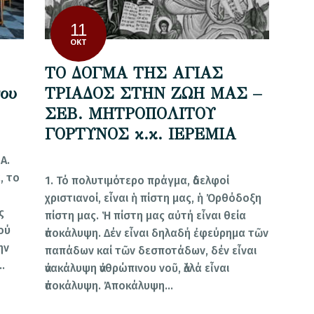
11
ΟΚΤ
ΤΟ ΔΟΓΜΑ ΤΗΣ ΑΓΙΑΣ
του
ΤΡΙΑΔΟΣ ΣΤΗΝ ΖΩΗ ΜΑΣ –
ΣΕΒ. ΜΗΤΡΟΠΟΛΙΤΟΥ
ΓΟΡΤΥΝΟΣ κ.κ. ΙΕΡΕΜΙΑ
ΜΑ.
, το
1. Τό πολυτιμότερο πράγμα, ἀδελφοί
χριστιανοί, εἶναι ἡ πίστη μας, ἡ Ὀρθόδοξη
ς
πίστη μας. Ἡ πίστη μας αὐτή εἶναι θεία
ού
ἀποκάλυψη. Δέν εἶναι δηλαδή ἐφεύρημα τῶν
ην
παπάδων καί τῶν δεσποτάδων, δέν εἶναι
…
ἀνακάλυψη ἀνθρώπινου νοῦ, ἀλλά εἶναι
ἀποκάλυψη. Ἀποκάλυψη…