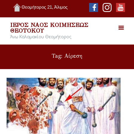
Θεομήτορος 21, Άλιμος
ΙΕΡΌΣ ΝΑΌΣ ΚΟΙΜΉΣΕΩΣ
ΘΕΟΤΌΚΟΥ
Άνω Καλαμακίου Θεομήτορος
Tag: Αίρεση