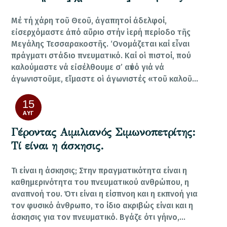
Μέ τή χάρη τοῦ Θεοῦ, ἀγαπητοί ἀδελφοί,
εἰσερχόμαστε ἀπό αὔριο στήν ἱερή περίοδο τῆς
Μεγάλης Τεσσαρακοστῆς. ‘Oνομάζεται καί εἶναι
πράγματι στάδιο πνευματικό. Καί οἱ πιστοί, πού
καλούμαστε νά εἰσέλθουμε σ’ αὐτό γιά νά
ἀγωνιστοῦμε, εἴμαστε οἱ ἀγωνιστές «τοῦ καλοῦ…
15
ΑΥΓ
Γέροντας Αιμιλιανός Σιμωνοπετρίτης:
Τί είναι η άσκησις.
Τι είναι η άσκησις; Στην πραγματικότητα είναι η
καθημερινότητα του πνευματικού ανθρώπου, η
αναπνοή του. Ότι είναι η είσπνοη και η εκπνοή για
τον φυσικό άνθρωπο, το ίδιο ακριβώς είναι και η
άσκησις για τον πνευματικό. Βγάζε ότι γήινο,…