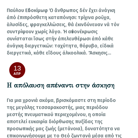
Παύλου Εὐδοκίμωφ Ὁ ἄνθρωπος δέν ἔχει ἀνάγκη
ἀπό ἐπιπρόσθετη καταπόνησι: τρίχινα ροῦχα,
ἁλυσίδες, φραγκελλώσεις, θά ἐκινδύνευαν νά τόν
συντρίψουν χωρίς λόγο. Ἡ αὐτονέκρωσις
συνίσταται ἴσως στήν ἀπελευθέρωσι ἀπό κάθε
ἀνάγκη διεργετικῶν: ταχύτητα, θόρυβο, εἰδικά
διεργετικά, κάθε εἴδους ἀλκοολικά. Ἄσκησις…
13
ΑΠΡ
Η απόλαυση απέναντι στην άσκηση
Για μια χρονιά ακόμα, βρισκόμαστε στη περίοδο
της μεγάλης τεσσαρακοστής, μιας περιόδου
μεστής πνευματικού περιεχομένου, η οποία
αποτελεί ευκαιρία διόρθωσης πυξίδας της
προσωπικής μας ζωής (μετάνοια), δυνατότητα να
επικοινωνήσουμε με το Θεό ζωντανά μέσα από τις