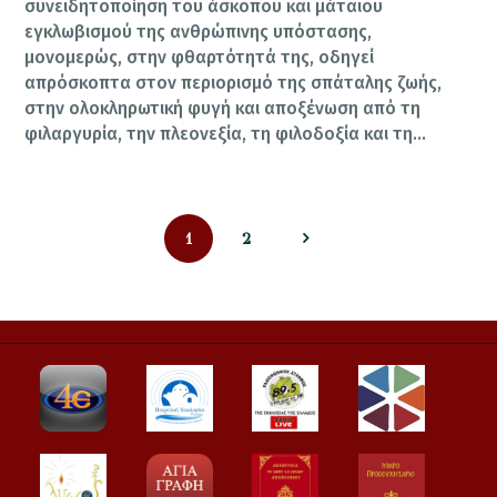
συνειδητοποίηση του άσκοπου και μάταιου
εγκλωβισμού της ανθρώπινης υπόστασης,
μονομερώς, στην φθαρτότητά της, οδηγεί
απρόσκοπτα στον περιορισμό της σπάταλης ζωής,
στην ολοκληρωτική φυγή και αποξένωση από τη
φιλαργυρία, την πλεονεξία, τη φιλοδοξία και τη…
Σελιδοποίηση
PAGE
PAGE
1
>
2
άρθρων