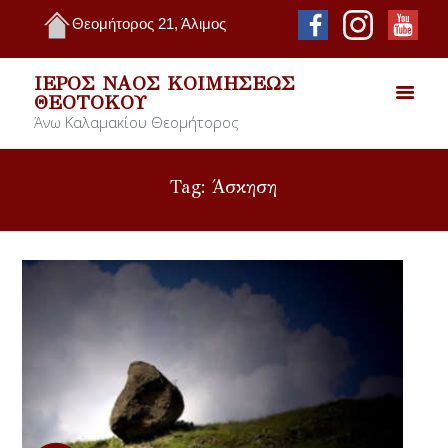
Θεομήτορος 21, Άλιμος
ΙΕΡΌΣ ΝΑΌΣ ΚΟΙΜΉΣΕΩΣ
ΘΕΟΤΌΚΟΥ
Άνω Καλαμακίου Θεομήτορος
Tag: Άσκηση