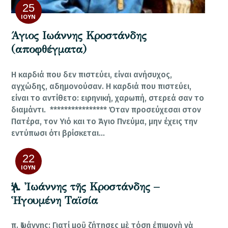
25
ΙΟΎΝ
Άγιος Ιωάννης Κροστάνδης
(αποφθέγματα)
Η καρδιά που δεν πιστεύει, είναι ανήσυχος,
αγχώδης, αδημονούσαν. Η καρδιά που πιστεύει,
είναι το αντίθετο: ειρηνική, χαρωπή, στερεά σαν το
διαμάντι. **************** Όταν προσεύχεσαι στον
Πατέρα, τον Υιό και το Άγιο Πνεύμα, μην έχεις την
εντύπωσι ότι βρίσκεται…
22
ΙΟΎΝ
Ἁγ. Ἰωάννης τῆς Κροστάνδης –
Ἡγουμένη Ταϊσία
π. Ἰωάννης: Γιατί μοῦ ζήτησες μὲ τόση ἐπιμονὴ νὰ