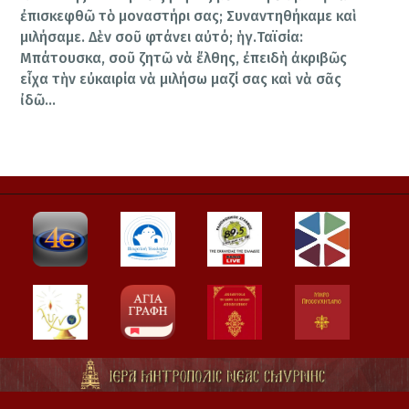
ἐπισκεφθῶ τὸ μοναστήρι σας; Συναντηθήκαμε καὶ
μιλήσαμε. Δὲν σοῦ φτάνει αὐτό; ἡγ.Ταϊσία:
Μπάτουσκα, σοῦ ζητῶ νὰ ἔλθης, ἐπειδὴ ἀκριβῶς
εἶχα τὴν εὐκαιρία νὰ μιλήσω μαζί σας καὶ νὰ σᾶς
ἰδῶ…