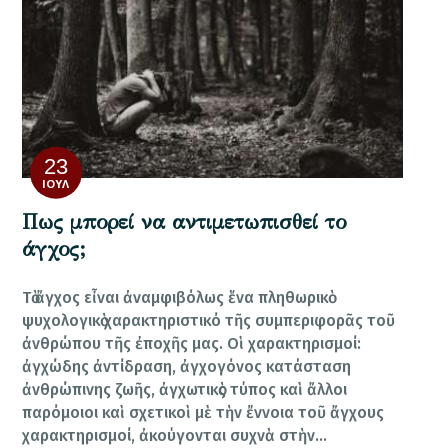
23
ΙΟΎΛ
Πως μπορεί να αντιμετωπισθεί το
άγχος;
Τὸ ἄγχος εἶναι ἀναμφιβόλως ἕνα πληθωρικὸ
ψυχολογικὸ χαρακτηριστικό τῆς συμπεριφορᾶς τοῦ
ἀνθρώπου τῆς ἐποχῆς μας. Οἱ χαρακτηρισμοί:
ἀγχώδης ἀντίδραση, ἀγχογόνος κατάσταση
ἀνθρώπινης ζωῆς, ἀγχωτικὸς τύπος καὶ ἄλλοι
παρόμοιοι καὶ σχετικοὶ μὲ τὴν ἔννοια τοῦ ἄγχους
χαρακτηρισμοί, ἀκούγονται συχνὰ στὴν…