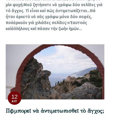
μία ψυχή:Μοῦ ζητήσατε νά γράψω δύο σελίδες γιά
τό ἄγχος. Τί εἶναι καί πῶς ἀντιμετωπίζεται…Θά
ἦταν ἀρκετό νά σᾶς γράψω μόνο δύο σειρές,
πούἀρκοῦν γιά χιλιάδες σελίδες:«Ἑαυτούς
καίἀλλήλους καί πᾶσαν τήν ζωήν ἡμῶν…
12
ΑΥΓ
Πῶς μπορεῖ νὰ ἀντιμετωπισθεῖ τὸ ἄγχος;