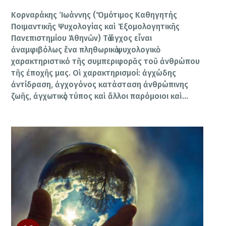
Κορναράκης ‘Ιωάννης (Ὅμότιμος Καθηγητής
Ποιμαντικῆς Ψυχολογίας καὶ Ἐξομολογητικῆς
Πανεπιστημίου Ἀθηνῶν) Τὸ ἄγχος εἶναι
ἀναμφιβόλως ἕνα πληθωρικὸ ψυχολογικὸ
χαρακτηριστικό τῆς συμπεριφορᾶς τοῦ ἀνθρώπου
τῆς ἐποχῆς μας. Οἱ χαρακτηρισμοί: ἀγχώδης
ἀντίδραση, ἀγχογόνος κατάσταση ἀνθρώπινης
ζωῆς, ἀγχωτικὸς τύπος καὶ ἄλλοι παρόμοιοι καὶ…