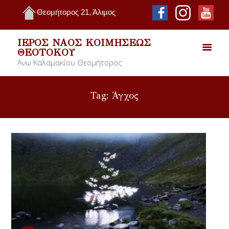
Θεομήτορος 21, Άλιμος
ΙΕΡΌΣ ΝΑΌΣ ΚΟΙΜΉΣΕΩΣ
ΘΕΟΤΌΚΟΥ
Άνω Καλαμακίου Θεομήτορος
Tag: Άγχος