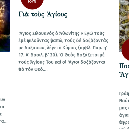
ΙΟΎΝ
Γιὰ τοὺς Ἁγίους
Ἅγιος Σιλουανός ὁ Ἀθωνίτης «Ἐγώ τούς
ἐμέ φιλοῦντας ἀγαπῶ, τούς δέ δοξάζοντάς
με δοξάσω», λέγει ὁ Κύριος (πρβλ. Παρ. η’
17, Α’ Βασιλ. β’ 30). Ὁ Θεός δοξάζεται μέ
τούς Ἁγίους Του καί οἱ Ἅγιοι δοξάζονται
Ποι
ἀπό τόν Θεό.…
Ἅγ
Γράφ
ουν
Ναύπ
οι
μας 
ε
ἁγια
ντα…
ἀνηφ