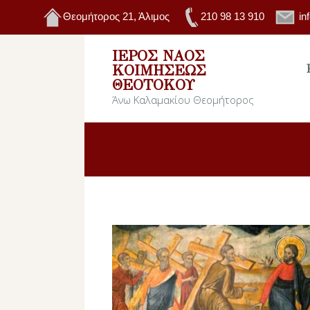
Θεομήτορος 21, Άλιμος
210 98 13 910
in
ΙΕΡΌΣ ΝΑΌΣ
ΚΟΙΜΉΣΕΩΣ
ΘΕΟΤΌΚΟΥ
Άνω Καλαμακίου Θεομήτορος