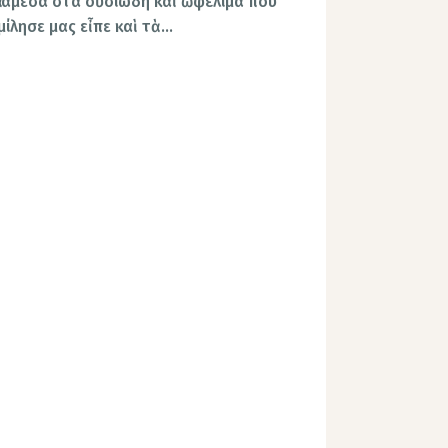
ἀνάμεσα στα οὐσιώδη καὶ ὠφέλιμά που
μίλησε μας εἶπε καὶ τὰ…