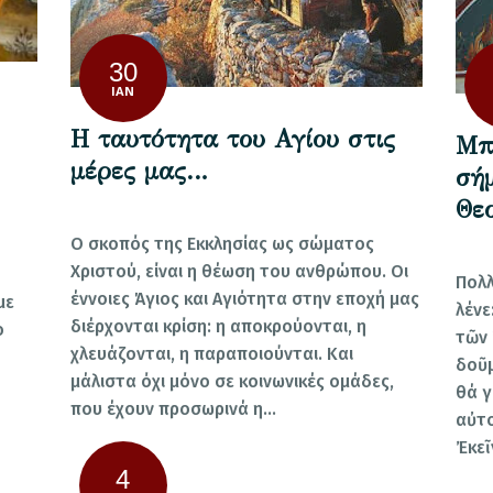
30
ΙΑΝ
Η ταυτότητα του Αγίου στις
Μπο
μέρες μας…
σή
Θε
Ο σκοπός της Εκκλησίας ως σώματος
Χριστού, είναι η θέωση του ανθρώπου. Οι
Πολλ
έννοιες Άγιος και Αγιότητα στην εποχή μας
με
λένε
διέρχονται κρίση: η αποκρούονται, η
ο
τῶν 
χλευάζονται, η παραποιούνται. Και
δοῦμ
μάλιστα όχι μόνο σε κοινωνικές ομάδες,
θά γ
που έχουν προσωρινά η…
αὐτο
Ἐκε
4