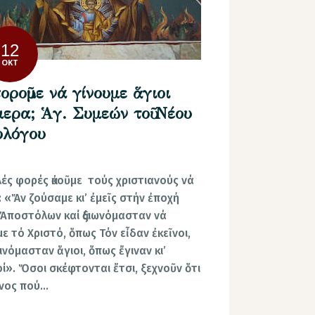
12
ΟΚΤ
ροῦμε νά γίνουμε ἅγιοι
μερα; Ἁγ. Συμεών τοῦ Νέου
ολόγου
ές φορές ἀκοῦμε τούς χριστιανούς νά
: «Ἄν ζούσαμε κι’ ἐμεῖς στήν ἐποχή
Ἀποστόλων καί ἀξιωνόμασταν νά
ε τό Χριστό, ὅπως Τόν εἶδαν ἐκεῖνοι,
ινόμασταν ἅγιοι, ὅπως ἔγιναν κι’
ί». Ὅσοι σκέφτονται ἔτσι, ξεχνοῦν ὅτι
ῖνος πού…