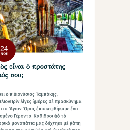
24
ΝΟΈ
ὸς εἶναι ὁ προστάτης
ιός σου;
ει ὁ π.Διονύσιος Ταμπάκης,
λιονΠρὶν λίγες ἡμέρες σὲ προσκύνημα
στο Ἅγιον Ὅρος ἐπισκεφθήκαμε ἕνα
σμένο Γέροντα. Κάθιδροι ἀπὸ τὰ
ορικὰ μονοπάτια μας δέχτηκε μὲ ἀγάπη