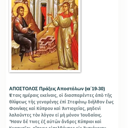
ΑΠΟΣΤΟΛΟΣ Πράξεις Αποστόλων (ια΄19-30)
Ἐν ταις ημέραις εκείναις, οἱ διασπαρέντες ἀπὸ τῆς
θλίψεως τῆς γενομένης ἐπὶ Στεφάνῳ διῆλθον ἕως
Φοινίκης καὶ Κύπρου καὶ Ἀντιοχείας, μηδενὶ
λαλοῦντες τὸν λόγον εἰ μὴ μόνον Ἰουδαίοις.
Ἦσαν δέ τινες ἐξ αὐτῶν ἄνδρες Κύπριοι καὶ