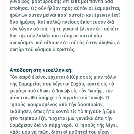
γυναικός, μαρτυρούσης ὅτι εἶπέ μοι πάντα ὅσα
ἐποίησα. Ὡς οὖν ἦλθον πρὸς αὐτὸν οἱ Σαμαρεῖται,
ἠρώτων αὐτὸν μεῖναι παρ’ αὐτοῖς· καὶ ἔμεινεν ἐκεῖ
δύο ἡμέρας. Καὶ πολλῷ πλείους ἐπίστευσαν διὰ
τὸν λόγον αὐτοῦ, τῇ τε γυναικὶ ἔλεγον ὅτι οὐκέτι
διὰ τὴν σὴν λαλιὰν πιστεύομεν· αὐτοὶ γὰρ
ἀκηκόαμεν, καὶ οἴδαμεν ὅτι οὗτός ἐστιν ἀληθῶς ὁ
σωτὴρ τοῦ κόσμου ὁ Χριστός.
Απόδοση στη νεοελληνική:
Τόν καιρό ἐκείνο, ἔρχεται ὁ Κύριος εἰς μίαν πόλιν
τῆς Σαμαρείας ποὺ λέγεται Συχάρ, κοντὰ εἰς τὸ
χωράφι ποὺ ἔδωκε ὁ Ἰακὼβ εἰς τὸν Ἰωσήφ, τὸν
υἱόν του. Ἐκεῖ ὑπῆρχε τὸ πηγάδι τοῦ Ἰακώβ. Ὁ
Ἰησοῦς, κουρασμένος ἀπὸ τὴν ὁδοιπορίαν,
ἐκάθησεν, ὅπως ἦτο κοντὰ εἰς τὸ πηγάδι· ἡ ὥρα
ἦτο περίπου ἕξη. Ἔρχεται μιὰ γυναῖκα ἀπὸ τὴν
Σαμάρειαν διὰ νὰ πάρῃ νερό. Ὁ Ἰησοῦς τῆς λέγει,
«Δός μου νὰ πιῶ», διότι οἱ μαθηταί του εἶχαν