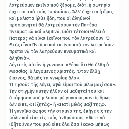
λατρεύομεν ἐκεῖνο ποὺ ξέρομε, διότι ἡ σωτηρία
ἔρχεται ἀπὸ τοὺς Ἰουδαίους. Ἀλλ’ ἔρχεται ἡ ὥρα,
καὶ μάλιστα ἦλθε ἤδη, ποὺ οἱ ἀληθινοὶ
προσκυνηταὶ θὰ λατρεύσουν τὸν Πατέρα
πνευματικὰ καὶ ἀληθινά, διότι τέτοιοι θέλει ὁ
Πατέρας νὰ εἶναι ἐκεῖνοι ποὺ τὸν λατρεύουν. Ὁ
Θεὸς εἶναι Πνεῦμα καὶ ἐκεῖνοι ποὺ τὸν λατρεύουν
πρέπει νὰ τὸν λατρεύουν πνευματικὰ καὶ
ἀληθινά».
Λέγει εἰς αὐτὸν ἡ γυναῖκα, «Ξέρω ὅτι θὰ ἔλθῃ ὁ
Μεσσίας, ὁ λεγόμενος Χριστός. Ὅταν ἔλθῃ
ἐκεῖνος, θὰ μᾶς τὰ γνωρίσῃ ὅλα».
Ὁ Ἰησοῦς τῆς λέγει, «Ἐγὼ εἶμαι ποὺ μιλῶ μαζί σου».
Τὴν στιγμὴν αὐτὴν ἦλθαν οἱ μαθηταί του καὶ
ἀπόρησαν ποὺ μιλοῦσε μὲ γυναῖκα, κανεὶς ὅμως
δὲν εἶπε, «Τί ζητᾶς» ἢ «Γιατὶ μιλᾶς μαζί της;».
Ἡ γυναῖκα ἄφησε τὴν στάμνα της, ἐπῆγε εἰς τὴν
πόλιν καὶ εἶπε εἰς τοὺς ἀνθρώπους, «Ἐλᾶτε νὰ
ἰδῆτε ἕναν ποὺ μοῦ εἶπε ὅλα ὅσα ἔκανα· μήπως