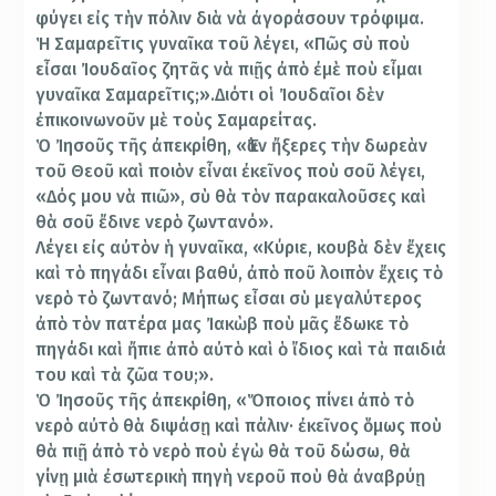
φύγει εἰς τὴν πόλιν διὰ νὰ ἀγοράσουν τρόφιμα.
Ἡ Σαμαρεῖτις γυναῖκα τοῦ λέγει, «Πῶς σὺ ποὺ
εἶσαι Ἰουδαῖος ζητᾶς νὰ πιῇς ἀπὸ ἐμὲ ποὺ εἶμαι
γυναῖκα Σαμαρεῖτις;».Διότι οἱ Ἰουδαῖοι δὲν
ἐπικοινωνοῦν μὲ τοὺς Σαμαρείτας.
Ὁ Ἰησοῦς τῆς ἀπεκρίθη, «Ἐὰν ἤξερες τὴν δωρεὰν
τοῦ Θεοῦ καὶ ποιὸν εἶναι ἐκεῖνος ποὺ σοῦ λέγει,
«Δός μου νὰ πιῶ», σὺ θὰ τὸν παρακαλοῦσες καὶ
θὰ σοῦ ἔδινε νερὸ ζωντανό».
Λέγει εἰς αὐτὸν ἡ γυναῖκα, «Κύριε, κουβὰ δὲν ἔχεις
καὶ τὸ πηγάδι εἶναι βαθύ, ἀπὸ ποῦ λοιπὸν ἔχεις τὸ
νερὸ τὸ ζωντανό; Μήπως εἶσαι σὺ μεγαλύτερος
ἀπὸ τὸν πατέρα μας Ἰακὼβ ποὺ μᾶς ἔδωκε τὸ
πηγάδι καὶ ἤπιε ἀπὸ αὐτὸ καὶ ὁ ἴδιος καὶ τὰ παιδιά
του καὶ τὰ ζῶα του;».
Ὁ Ἰησοῦς τῆς ἀπεκρίθη, «Ὅποιος πίνει ἀπὸ τὸ
νερὸ αὐτὸ θὰ διψάσῃ καὶ πάλιν· ἐκεῖνος ὅμως ποὺ
θὰ πιῇ ἀπὸ τὸ νερὸ ποὺ ἐγὼ θὰ τοῦ δώσω, θὰ
γίνῃ μιὰ ἐσωτερικὴ πηγὴ νεροῦ ποὺ θὰ ἀναβρύῃ