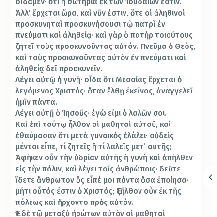
οἴδαμεν· ὅτι ἡ σωτηρία ἐκ τῶν Ἰουδαίων ἐστίν.
Ἀλλ’ ἔρχεται ὥρα, καὶ νῦν ἐστιν, ὅτε οἱ ἀληθινοὶ
προσκυνηταὶ προσκυνήσουσι τῷ πατρὶ ἐν
πνεύματι καὶ ἀληθείᾳ· καὶ γὰρ ὁ πατὴρ τοιούτους
ζητεῖ τοὺς προσκυνοῦντας αὐτόν. Πνεῦμα ὁ Θεός,
καὶ τοὺς προσκυνοῦντας αὐτὸν ἐν πνεύματι καὶ
ἀληθείᾳ δεῖ προσκυνεῖν.
Λέγει αὐτῷ ἡ γυνή· οἶδα ὅτι Μεσσίας ἔρχεται ὁ
λεγόμενος Χριστός· ὅταν ἔλθῃ ἐκεῖνος, ἀναγγελεῖ
ἡμῖν πάντα.
Λέγει αὐτῇ ὁ Ἰησοῦς· ἐγώ εἰμι ὁ λαλῶν σοι.
Καὶ ἐπὶ τούτῳ ἦλθον οἱ μαθηταὶ αὐτοῦ, καὶ
ἐθαύμασαν ὅτι μετὰ γυναικὸς ἐλάλει· οὐδεὶς
μέντοι εἶπε, τί ζητεῖς ἢ τί λαλεῖς μετ’ αὐτῆς;
Ἀφῆκεν οὖν τὴν ὑδρίαν αὐτῆς ἡ γυνὴ καὶ ἀπῆλθεν
εἰς τὴν πόλιν, καὶ λέγει τοῖς ἀνθρώποις· δεῦτε
ἴδετε ἄνθρωπον ὃς εἶπέ μοι πάντα ὅσα ἐποίησα·
μήτι οὗτός ἐστιν ὁ Χριστός; Ἐξῆλθον οὖν ἐκ τῆς
πόλεως καὶ ἤρχοντο πρὸς αὐτόν.
Ἐν δὲ τῷ μεταξὺ ἠρώτων αὐτὸν οἱ μαθηταὶ