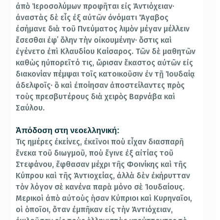
ἀπὸ Ἱεροσολύμων προφῆται εἰς Ἀντιόχειαν·
ἀναστὰς δὲ εἷς ἐξ αὐτῶν ὀνόματι Ἄγαβος
ἐσήμανε διὰ τοῦ Πνεύματος λιμὸν μέγαν μέλλειν
ἔσεσθαι ἐφ᾿ ὅλην τὴν οἰκουμένην· ὅστις καὶ
ἐγένετο ἐπὶ Κλαυδίου Καίσαρος. Τῶν δὲ μαθητῶν
καθὼς ηὐπορεῖτό τις, ὥρισαν ἕκαστος αὐτῶν εἰς
διακονίαν πέμψαι τοῖς κατοικοῦσιν ἐν τῇ Ἰουδαίᾳ
ἀδελφοῖς· ὃ καὶ ἐποίησαν ἀποστείλαντες πρὸς
τοὺς πρεσβυτέρους διὰ χειρὸς Βαρνάβα καὶ
Σαύλου.
Ἀπόδοση στη νεοελληνική:
Τις ημέρες ἐκείνες, ἐκεῖνοι ποὺ εἶχαν διασπαρῆ
ἕνεκα τοῦ διωγμοῦ, ποὺ ἔγινε ἐξ αἰτίας τοῦ
Στεφάνου, ἔφθασαν μέχρι τῆς Φοινίκης καὶ τῆς
Κύπρου καὶ τῆς Ἀντιοχείας, ἀλλὰ δὲν ἐκήρυτταν
τὸν λόγον σὲ κανένα παρὰ μόνο σὲ Ἰουδαίους.
Μερικοὶ ἀπὸ αὐτοὺς ὴσαν Κύπριοι καὶ Κυρηναῖοι,
οἱ ὁποῖοι, ὅταν ἐμπῆκαν εἰς τὴν Ἀντιόχειαν,