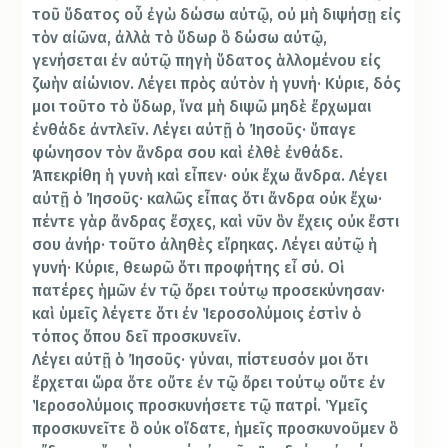
τοῦ ὕδατος οὗ ἐγὼ δώσω αὐτῷ, οὐ μὴ διψήσῃ εἰς
τὸν αἰῶνα, ἀλλὰ τὸ ὕδωρ ὃ δώσω αὐτῷ,
γενήσεται ἐν αὐτῷ πηγὴ ὕδατος ἁλλομένου εἰς
ζωὴν αἰώνιον. Λέγει πρὸς αὐτὸν ἡ γυνή· Κύριε, δός
μοι τοῦτο τὸ ὕδωρ, ἵνα μὴ διψῶ μηδὲ ἔρχωμαι
ἐνθάδε ἀντλεῖν. Λέγει αὐτῇ ὁ Ἰησοῦς· ὕπαγε
φώνησον τὸν ἄνδρα σου καὶ ἐλθὲ ἐνθάδε.
Ἀπεκρίθη ἡ γυνὴ καὶ εἶπεν· οὐκ ἔχω ἄνδρα. Λέγει
αὐτῇ ὁ Ἰησοῦς· καλῶς εἶπας ὅτι ἄνδρα οὐκ ἔχω·
πέντε γὰρ ἄνδρας ἔσχες, καὶ νῦν ὃν ἔχεις οὐκ ἔστι
σου ἀνήρ· τοῦτο ἀληθὲς εἴρηκας. Λέγει αὐτῷ ἡ
γυνή· Κύριε, θεωρῶ ὅτι προφήτης εἶ σύ. Οἱ
πατέρες ἡμῶν ἐν τῷ ὄρει τούτῳ προσεκύνησαν·
καὶ ὑμεῖς λέγετε ὅτι ἐν Ἱεροσολύμοις ἐστὶν ὁ
τόπος ὅπου δεῖ προσκυνεῖν.
Λέγει αὐτῇ ὁ Ἰησοῦς· γύναι, πίστευσόν μοι ὅτι
ἔρχεται ὥρα ὅτε οὔτε ἐν τῷ ὄρει τούτῳ οὔτε ἐν
Ἱεροσολύμοις προσκυνήσετε τῷ πατρί. Ὑμεῖς
προσκυνεῖτε ὃ οὐκ οἴδατε, ἡμεῖς προσκυνοῦμεν ὃ