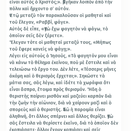
εἶναι αὐτὸς ὁ Χριστός;». Ἐβγῆκαν λοιπὸν ἀπὸ τὴν
πόλιν καὶ ἤρχοντο σ’ αὐτόν.
Ἐν τῷ μεταξὺ τὸν παρακαλοῦσαν οἱ μαθηταὶ καὶ
τοῦ ἔλεγαν, «Ραββί, φάγε».
Αὐτὸς δὲ εἶπε, «Ἐγὼ ἔχω φαγητὸν νὰ φάγω, τὸ
ὁποῖον σεῖς δὲν ξέρετε».
Ἔλεγαν τότε οἱ μαθηταὶ μεταξύ τους, «Μήπως
τοῦ ἔφερε κανεὶς νὰ φάγῃ;».
Λέγει εἰς αὐτοὺς ὁ Ἰησοῦς, «Τὸ φαγητόν μου εἶναι
νὰ κάνω τὸ θέλημα ἐκείνου, ποὺ μὲ ἔστειλε καὶ νὰ
τελειώσω τὸ ἔργο του. Δὲν λέτε, «Τέσσερις μῆνες
ἀκόμη καὶ ὁ θερισμὸς ἔρχεται;». Σηκῶστε τὰ
μάτια σας, σᾶς λέγω, καὶ ἰδέτε τὰ χωράφια ὅτι
εἶναι ἄσπρα, ἕτοιμα πρὸς θερισμόν. Ἤδη ὁ
θεριστὴς παίρνει μισθὸν καὶ μαζεύει καρπὸν διὰ
τὴν ζωὴν τὴν αἰώνιον, διὰ νὰ χαίρουν μαζὶ καὶ ὁ
σπορεὺς καὶ ὁ θεριστής. Ἐδῶ ἡ παροιμία εἶναι
ἀληθινή, ὅτι ἄλλος σπέρνει καὶ ἄλλος θερίζει. Ἐγὼ
σᾶς ἔστειλα νὰ θερίσετε ἐκεῖνο, διὰ τὸ ὁποῖον δὲν
ἐκοπιάσατε· ἄλλοι ἔχουν κοπιάσει καὶ σεῖς