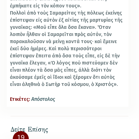
ἐμπήκατε εἰς τὸν κόπον τους».
Πολλοὶ ἀπὸ τοὺς Σαμαρείτας τὴς πόλεως ἐκείνης
ἐπίστεψαν εἰς αὐτὸν ἐξ αἰτίας τῆς μαρτυρίας τῆς
γυναῖκας: «Μοῦ εἶπε ὅλα ὅσα ἔκανα». Ὅταν
λοιπὸν ἦλθαν οἱ Σαμαρεῖται πρὸς αὐτόν, τὸν
παρακαλοῦσαν νὰ μείνῃ κοντά τους· καὶ ἔμεινε
ἐκεῖ δύο ἡμέρες. Καὶ πολὺ περισσότεροι
ἐπίστεψαν ἔπειτα ἀπὸ ὅσα τοὺς εἶπε, εἰς δὲ τὴν
γυναῖκα ἔλεγαν, «Ὁ λόγος ποὺ πιστεύομεν δὲν
εἶναι πλέον τὰ ὅσα μᾶς εἶπες, ἀλλὰ διότι τὸν
ἀκούσαμε
ἐμεῖς οἱ ἴδιοι καὶ ξέρομεν ὅτι αὐτὸς
εἶναι ἀληθινὰ ὁ Σωτὴρ τοῦ κόσμου, ὁ Χριστός».
Ετικέτες:
Απόστολος
Δείτε Επίσης
19