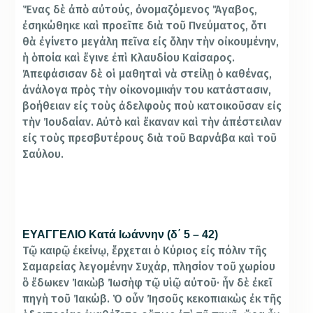
Ἕνας δὲ ἀπὸ αὐτούς, ὀνομαζόμενος Ἄγαβος,
ἐσηκώθηκε καὶ προεῖπε διὰ τοῦ Πνεύματος, ὅτι
θὰ ἐγίνετο μεγάλη πεῖνα εἰς ὅλην τὴν οἰκουμένην,
ἡ ὁποία καὶ ἔγινε ἐπὶ Κλαυδίου Καίσαρος.
Ἀπεφάσισαν δὲ οἱ μαθηταὶ νὰ στείλῃ ὁ καθένας,
ἀνάλογα πρὸς τὴν οἰκονομικήν του κατάστασιν,
βοήθειαν εἰς τοὺς ἀδελφοὺς ποὺ κατοικοῦσαν εἰς
τὴν Ἰουδαίαν. Αὐτὸ καὶ ἔκαναν καὶ τὴν ἀπέστειλαν
εἰς τοὺς πρεσβυτέρους διὰ τοῦ Βαρνάβα καὶ τοῦ
Σαύλου.
ΕΥΑΓΓΕΛΙΟ Κατά Ιωάννην (δ΄ 5 – 42)
Τῷ καιρῷ ἐκείνῳ, ἕρχεται ὁ Κύριος εἰς πόλιν τῆς
Σαμαρείας λεγομένην Συχάρ, πλησίον τοῦ χωρίου
ὃ ἔδωκεν Ἰακὼβ Ἰωσὴφ τῷ υἱῷ αὐτοῦ· ἦν δὲ ἐκεῖ
πηγὴ τοῦ Ἰακώβ. Ὁ οὖν Ἰησοῦς κεκοπιακὼς ἐκ τῆς