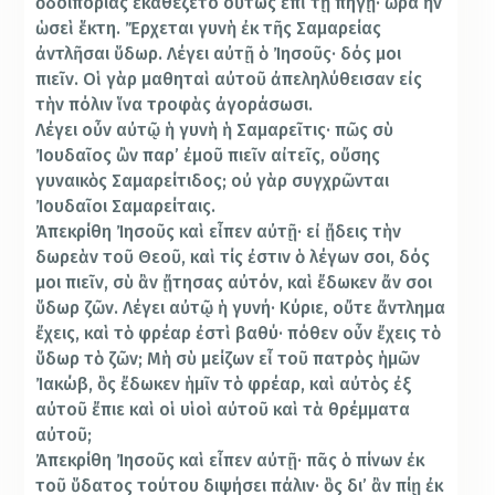
ὁδοιπορίας ἐκαθέζετο οὕτως ἐπὶ τῇ πηγῇ· ὥρα ἦν
ὡσεὶ ἕκτη. Ἔρχεται γυνὴ ἐκ τῆς Σαμαρείας
ἀντλῆσαι ὕδωρ. Λέγει αὐτῇ ὁ Ἰησοῦς· δός μοι
πιεῖν. Οἱ γὰρ μαθηταὶ αὐτοῦ ἀπεληλύθεισαν εἰς
τὴν πόλιν ἵνα τροφὰς ἀγοράσωσι.
Λέγει οὖν αὐτῷ ἡ γυνὴ ἡ Σαμαρεῖτις· πῶς σὺ
Ἰουδαῖος ὢν παρ’ ἐμοῦ πιεῖν αἰτεῖς, οὔσης
γυναικὸς Σαμαρείτιδος; οὐ γὰρ συγχρῶνται
Ἰουδαῖοι Σαμαρείταις.
Ἀπεκρίθη Ἰησοῦς καὶ εἶπεν αὐτῇ· εἰ ᾔδεις τὴν
δωρεὰν τοῦ Θεοῦ, καὶ τίς ἐστιν ὁ λέγων σοι, δός
μοι πιεῖν, σὺ ἂν ᾔτησας αὐτόν, καὶ ἔδωκεν ἄν σοι
ὕδωρ ζῶν. Λέγει αὐτῷ ἡ γυνή· Κύριε, οὔτε ἄντλημα
ἔχεις, καὶ τὸ φρέαρ ἐστὶ βαθύ· πόθεν οὖν ἔχεις τὸ
ὕδωρ τὸ ζῶν; Μὴ σὺ μείζων εἶ τοῦ πατρὸς ἡμῶν
Ἰακώβ, ὃς ἔδωκεν ἡμῖν τὸ φρέαρ, καὶ αὐτὸς ἐξ
αὐτοῦ ἔπιε καὶ οἱ υἱοὶ αὐτοῦ καὶ τὰ θρέμματα
αὐτοῦ;
Ἀπεκρίθη Ἰησοῦς καὶ εἶπεν αὐτῇ· πᾶς ὁ πίνων ἐκ
τοῦ ὕδατος τούτου διψήσει πάλιν· ὃς δι’ ἂν πίῃ ἐκ