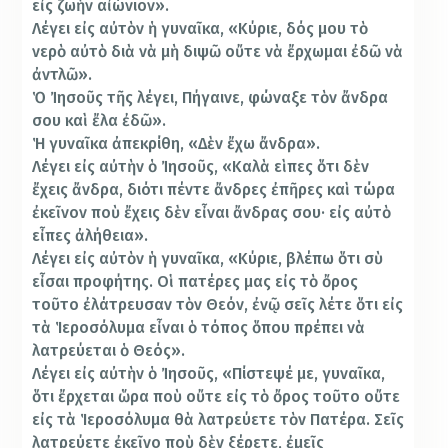
εἰς ζωὴν αἰώνιον».
Λέγει εἰς αὐτὸν ἡ γυναῖκα, «Κύριε, δός μου τὸ
νερὸ αὐτὸ διὰ νὰ μὴ διψῶ οὔτε νὰ ἔρχωμαι ἐδῶ νὰ
ἀντλῶ».
Ὁ Ἰησοῦς τῆς λέγει, Πήγαινε, φώναξε τὸν ἄνδρα
σου καὶ ἔλα ἐδῶ».
Ἡ γυναῖκα ἀπεκρίθη, «Δὲν ἔχω ἄνδρα».
Λέγει εἰς αὐτὴν ὁ Ἰησοῦς, «Καλὰ εὶπες ὅτι δὲν
ἔχεις ἄνδρα, διότι πέντε ἄνδρες ἐπῆρες καὶ τώρα
ἐκεῖνον ποὺ ἔχεις δὲν εἶναι ἄνδρας σου· εἰς αὐτὸ
εἶπες ἀλήθεια».
Λέγει εἰς αὐτὸν ἡ γυναῖκα, «Κύριε, βλέπω ὅτι σὺ
εἶσαι προφήτης. Οἱ πατέρες μας εἰς τὸ ὄρος
τοῦτο ἐλάτρευσαν τὸν Θεόν, ἐνῷ σεῖς λέτε ὅτι εἰς
τὰ Ἱεροσόλυμα εἶναι ὁ τόπος ὅπου πρέπει νὰ
λατρεύεται ὁ Θεός».
Λέγει εἰς αὐτὴν ὁ Ἰησοῦς, «Πίστεψέ με, γυναῖκα,
ὅτι ἔρχεται ὥρα ποὺ οὔτε εἰς τὸ ὄρος τοῦτο οὔτε
εἰς τὰ Ἱεροσόλυμα θὰ λατρεύετε τὸν Πατέρα. Σεῖς
λατρεύετε ἐκεῖνο ποὺ δὲν ξέρετε, ἐμεῖς