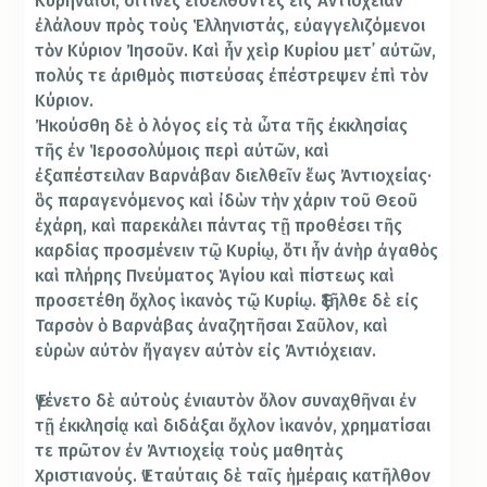
Κυρηναῖοι, οἵτινες εἰσελθόντες εἰς Ἀντιόχειαν
ἐλάλουν πρὸς τοὺς Ἑλληνιστάς, εὐαγγελιζόμενοι
τὸν Κύριον Ἰησοῦν. Καὶ ἦν χεὶρ Κυρίου μετ᾿ αὐτῶν,
πολύς τε ἀριθμὸς πιστεύσας ἐπέστρεψεν ἐπὶ τὸν
Κύριον.
Ἠκούσθη δὲ ὁ λόγος εἰς τὰ ὦτα τῆς ἐκκλησίας
τῆς ἐν Ἱεροσολύμοις περὶ αὐτῶν, καὶ
ἐξαπέστειλαν Βαρνάβαν διελθεῖν ἕως Ἀντιοχείας·
ὃς παραγενόμενος καὶ ἰδὼν τὴν χάριν τοῦ Θεοῦ
ἐχάρη, καὶ παρεκάλει πάντας τῇ προθέσει τῆς
καρδίας προσμένειν τῷ Κυρίῳ, ὅτι ἦν ἀνὴρ ἀγαθὸς
καὶ πλήρης Πνεύματος Ἁγίου καὶ πίστεως καὶ
προσετέθη ὄχλος ἱκανὸς τῷ Κυρίῳ. Ἐξῆλθε δὲ εἰς
Ταρσὸν ὁ Βαρνάβας ἀναζητῆσαι Σαῦλον, καὶ
εὑρὼν αὐτὸν ἤγαγεν αὐτὸν εἰς Ἀντιόχειαν.
Ἐγένετο δὲ αὐτοὺς ἐνιαυτὸν ὅλον συναχθῆναι ἐν
τῇ ἐκκλησίᾳ καὶ διδάξαι ὄχλον ἱκανόν, χρηματίσαι
τε πρῶτον ἐν Ἀντιοχείᾳ τοὺς μαθητὰς
Χριστιανούς. Ἐν ταύταις δὲ ταῖς ἡμέραις κατῆλθον