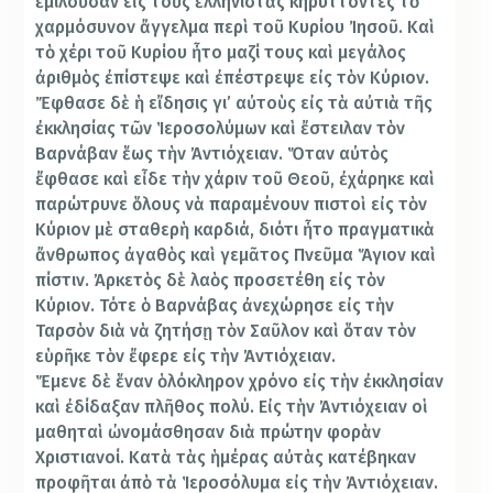
ἐμιλοῦσαν εἰς τοὺς ἑλληνιστὰς κηρύττοντες τὸ
χαρμόσυνον ἄγγελμα περὶ τοῦ Κυρίου Ἰησοῦ. Καὶ
τὸ χέρι τοῦ Κυρίου ἦτο μαζί τους καὶ μεγάλος
ἀριθμὸς ἐπίστεψε καὶ ἐπέστρεψε εἰς τὸν Κύριον.
Ἔφθασε δὲ ἡ εἴδησις γι’ αὐτοὺς εἰς τὰ αὐτιὰ τῆς
ἐκκλησίας τῶν Ἱεροσολύμων καὶ ἔστειλαν τὸν
Βαρνάβαν ἕως τὴν Ἀντιόχειαν. Ὅταν αὐτὸς
ἔφθασε καὶ εἶδε τὴν χάριν τοῦ Θεοῦ, ἐχάρηκε καὶ
παρώτρυνε ὅλους νὰ παραμένουν πιστοὶ εἰς τὸν
Κύριον μὲ σταθερὴ καρδιά, διότι ἦτο πραγματικὰ
ἄνθρωπος ἀγαθὸς καὶ γεμᾶτος Πνεῦμα Ἅγιον καὶ
πίστιν. Ἀρκετὸς δὲ λαὸς προσετέθη εἰς τὸν
Κύριον. Τότε ὁ Βαρνάβας ἀνεχώρησε εἰς τὴν
Ταρσὸν διὰ νὰ ζητήσῃ τὸν Σαῦλον καὶ ὅταν τὸν
εὑρῆκε τὸν ἔφερε εἰς τὴν Ἀντιόχειαν.
Ἕμενε δὲ ἕναν ὁλόκληρον χρόνο εἰς τὴν ἐκκλησίαν
καὶ ἐδίδαξαν πλῆθος πολύ. Εἰς τὴν Ἀντιόχειαν οἱ
μαθηταὶ ὠνομάσθησαν διὰ πρώτην φορὰν
Χριστιανοί. Κατὰ τὰς ἡμέρας αὐτὰς κατέβηκαν
προφῆται ἀπὸ τὰ Ἱεροσόλυμα εἰς τὴν Ἀντιόχειαν.