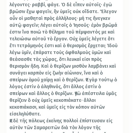
λέγοντες· ραββί, φάγε. Ὁ δὲ εἶπεν αὐτοῖς· ἐγὼ
βρῶσιν ἔχω φαγεῖν, ἣν ὑμεῖς οὐκ οἴδατε. Ἔλεγον
οὖν οἱ μαθηταὶ πρὸς ἀλλήλους· μή τις ἤνεγκεν
αὐτῷ φαγεῖν; Λέγει αὐτοῖς ὁ Ἰησοῦς· ἐμὸν βρῶμά
ἐστιν ἵνα ποιῶ τὸ θέλημα τοῦ πέμψαντός με καὶ
τελειώσω αὐτοῦ τὸ ἔργον. Οὐχ ὑμεῖς λέγετε ὅτι
ἔτι τετράμηνός ἐστι καὶ ὁ θερισμὸς ἔρχεται; Ἰδοὺ
λέγω ὑμῖν, ἐπάρατε τοὺς ὀφθαλμοὺς ὑμῶν καὶ
θεάσασθε τὰς χώρας, ὅτι λευκαί εἰσι πρὸς
θερισμὸν ἤδη. Καὶ ὁ θερίζων μισθὸν λαμβάνει καὶ
συνάγει καρπὸν εἰς ζωὴν αἰώνιον, ἵνα καὶ ὁ
σπείρων ὁμοῦ χαίρῃ καὶ ὁ θερίζων. Ἐν γὰρ τούτῳ ὁ
λόγος ἐστὶν ὁ ἀληθινός, ὅτι ἄλλος ἐστὶν ὁ
σπείρων καὶ ἄλλος ὁ θερίζων. Ἐγὼ ἀπέστειλα ὑμᾶς
θερίζειν ὃ οὐχ ὑμεῖς κεκοπιάκατε· ἄλλοι
κεκοπιάκασι, καὶ ὑμεῖς εἰς τὸν κόπον αὐτῶν
εἰσεληλύθατε.
Ἐκ δὲ τῆς πόλεως ἐκείνης πολλοὶ ἐπίστευσαν εἰς
αὐτὸν τῶν Σαμαρειτῶν διὰ τὸν λόγον τῆς