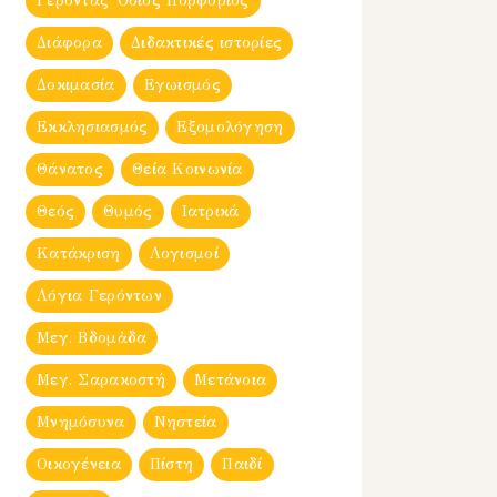
Γέροντας Ὀσιος Πορφύριος
Διάφορα
Διδακτικές ιστορίες
Δοκιμασία
Εγωισμός
Εκκλησιασμός
Εξομολόγηση
Θάνατος
Θεία Κοινωνία
Θεός
Θυμός
Ιατρικά
Κατάκριση
Λογισμοί
Λόγια Γερόντων
Μεγ. Βδομἀδα
Μεγ. Σαρακοστή
Μετάνοια
Μνημόσυνα
Νηστεία
Οικογένεια
Πίστη
Παιδί