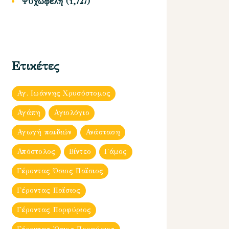
Ψυχωφελή
(1,727)
Ετικέτες
Αγ. Ιωάννης Χρυσόστομος
Αγάπη
Αγιολόγιο
Αγωγή παιδιών
Ανάσταση
Απόστολος
Βίντεο
Γάμος
Γέροντας Όσιος Παΐσιος
Γέροντας Παΐσιος
Γέροντας Πορφύριος