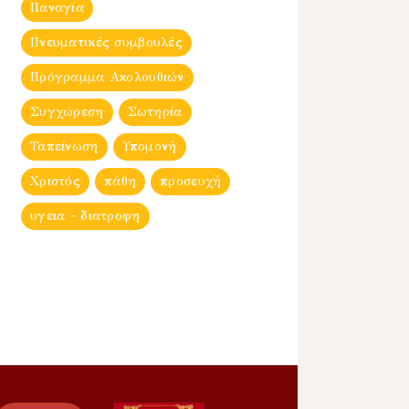
Παναγία
Πνευματικές συμβουλές
Πρόγραμμα Ακολουθιών
Συγχώρεση
Σωτηρία
Ταπείνωση
Υπομονή
Χριστός
πάθη
προσευχή
υγεια - διατροφη