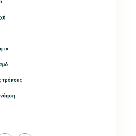
α
οχή
τητα
ασμό
ύς τρόπους
ανόηση