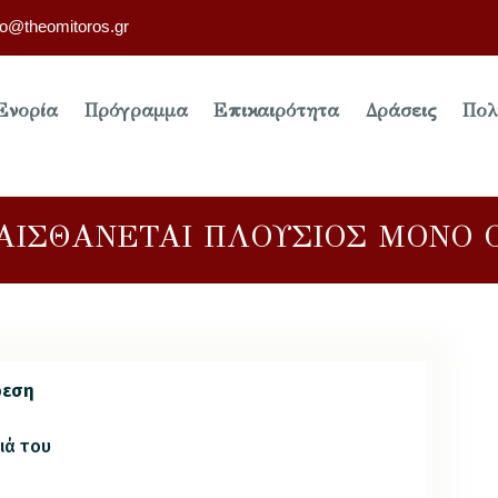
fo@theomitoros.gr
Ενορία
Πρόγραμμα
Επικαιρότητα
Δράσεις
Πολ
ΙΣΘΑΝΕΤΑΙ ΠΛΟΥΣΙΟΣ ΜΟΝΟ Ο
ρεση
διά του